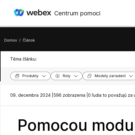
Centrum pomoci
Domov
/
Článok
Téma článku:
Produkty
Roly
Modely zariadení
09. decembra 2024 |
596 zobrazenia |
0 ľudia to považujú za 
Pomocou modul