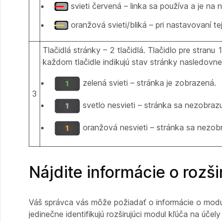
svieti červená – linka sa používa a je na
oranžová svieti/bliká – pri nastavovaní te
Tlačidlá stránky – 2 tlačidlá. Tlačidlo pre stran
každom tlačidle indikujú stav stránky nasledovne
zelená svieti – stránka je zobrazená.
3
svetlo nesvieti – stránka sa nezobrazu
oranžová nesvieti – stránka sa nezobr
Nájdite informácie o rozš
Váš správca vás môže požiadať o informácie o module
jedinečne identifikujú rozširujúci modul kľúča na účel