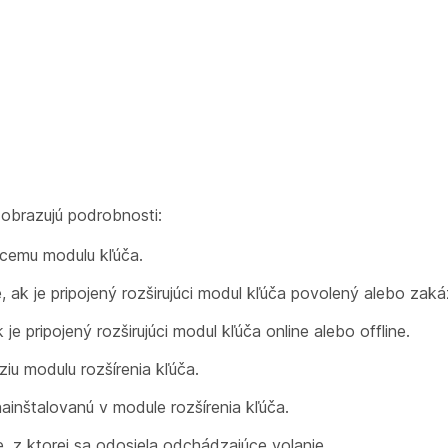
obrazujú podrobnosti:
úcemu modulu kľúča.
, ak je pripojený rozširujúci modul kľúča povolený alebo zak
 je pripojený rozširujúci modul kľúča online alebo offline.
iu modulu rozšírenia kľúča.
ainštalovanú v module rozšírenia kľúča.
, z ktorej sa odosiela odchádzajúce volanie.