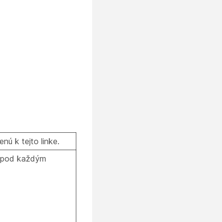
nú k tejto linke.
lá pod každým