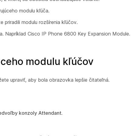
irujúceho modulu kľúča.
e priradili modulu rozšírenia kľúčov.
úča. Napríklad Cisco IP Phone 6800 Key Expansion Module.
júceho modulu kľúčov
te upraviť, aby bola obrazovka lepšie čitateľná.
edvoľby konzoly Attendant
.