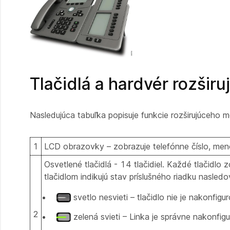
Tlačidlá a hardvér rozšir
Nasledujúca tabuľka popisuje funkcie rozširujúceho m
1
LCD obrazovky – zobrazuje telefónne číslo, meno a
Osvetlené tlačidlá - 14 tlačidiel. Každé tlačid
tlačidlom indikujú stav príslušného riadku nasledo
svetlo nesvieti – tlačidlo nie je nakonfigu
2
zelená svieti – Linka je správne nakonfig