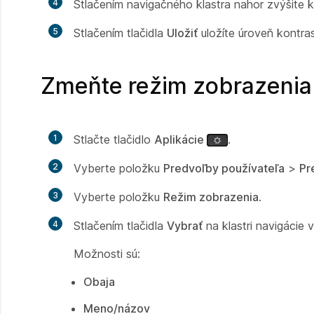
4
Stlačením navigačného klastra nahor zvýšite ko
5
Stlačením tlačidla
Uložiť
uložíte úroveň kontras
Zmeňte režim zobrazenia 
1
Stlačte tlačidlo
Aplikácie
.
2
Vyberte položku
Predvoľby používateľa
>
Pr
3
Vyberte položku
Režim zobrazenia
.
4
Stlačením tlačidla
Vybrať
na klastri navigácie 
Možnosti sú:
Obaja
Meno/názov