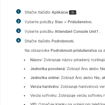
1
Stlačte tlačidlo
Aplikácie
.
2
Vyberte položky
Stav
>
Príslušenstvo
.
3
Vyberte položku
Attendant Console Unit1
.
4
Stlačte tlačidlo
Podrobnosti
.
Na obrazovke
Podrobnosti príslušenstva
sa z
Názov
: Zobrazuje názov priradený rozširuj
Jednotka povolená
: Zobrazí Áno alebo Nie
Jednotka online
: Zobrazí Áno alebo Nie, ak
Verzia hardvéru
: Zobrazuje hardvérovú verz
Verzia softvéru:
Zobrazuje verziu softvéru n
VID
: Označuje klapku na volajúcom telefóne