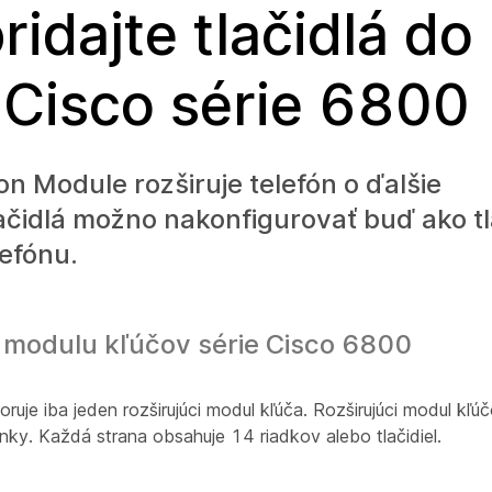
idajte tlačidlá do
 Cisco série 6800
n Module rozširuje telefón o ďalšie
lačidlá možno nakonfigurovať buď ako tl
lefónu.
 modulu kľúčov série Cisco 6800
uje iba jeden rozširujúci modul kľúča. Rozširujúci modul kľú
nky. Každá strana obsahuje 14 riadkov alebo tlačidiel.