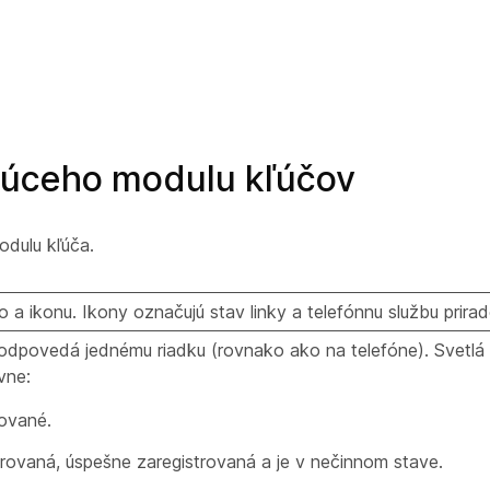
ujúceho modulu kľúčov
odulu kľúča.
 ikonu. Ikony označujú stav linky a telefónnu službu prirade
lo zodpovedá jednému riadku (rovnako ako na telefóne). Svet
vne:
rované.
urovaná, úspešne zaregistrovaná a je v nečinnom stave.