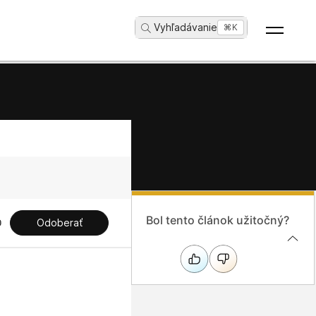
Vyhľadávanie
...
⌘K
Bol tento článok užitočný?
Odoberať