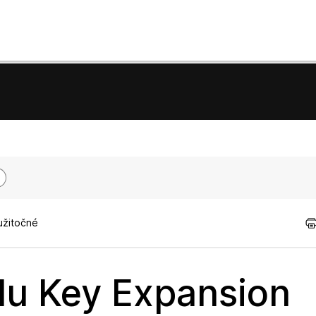
užitočné
u Key Expansion