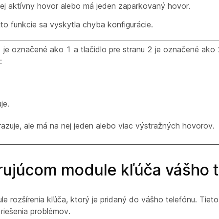
 nej aktívny hovor alebo má jeden zaparkovaný hovor.
jto funkcie sa vyskytla chyba konfigurácie.
u 1 je označené ako 1 a tlačidlo pre stranu 2 je označené ako 
:
je.
azuje, ale má na nej jeden alebo viac výstražných hovorov.
irujúcom module kľúča vášho 
 rozšírenia kľúča, ktorý je pridaný do vášho telefónu. Tieto
y riešenia problémov.