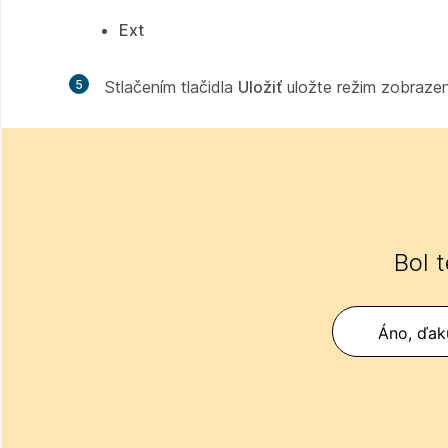
Ext
5
Stlačením tlačidla
Uložiť
uložte režim zobrazen
Bol 
Áno, ďak