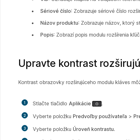
Sériové číslo
: Zobrazuje sériové číslo rozš
Názov produktu
: Zobrazuje názov, ktorý st
Popis
: Zobrazí popis modulu rozšírenia kľ
Upravte kontrast rozširu
Kontrast obrazovky rozširujúceho modulu kláves môže
1
Stlačte tlačidlo
Aplikácie
.
2
Vyberte položku
Predvoľby používateľa
>
Pr
3
Vyberte položku
Úroveň kontrastu
.