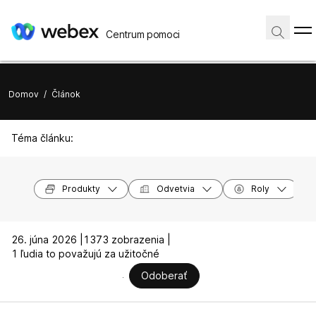
Centrum pomoci
Domov
/
Článok
Téma článku:
Produkty
Odvetvia
Roly
26. júna 2026 |
1373 zobrazenia |
1 ľudia to považujú za užitočné
Odoberať