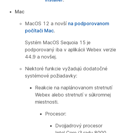
Mac
MacOS 12 a novší
na podporovanom
počítači Mac
.
Systém MacOS Sequoia 15 je
podporovaný iba v aplikácii Webex verzie
44.9 a novšej.
Niektoré funkcie vyžadujú dodatočné
systémové požiadavky:
Reakcie na naplánovanom stretnutí
Webex alebo stretnutí v súkromnej
miestnosti.
Procesor:
Dvojjadrový procesor
Intel Core i3 radu 8000