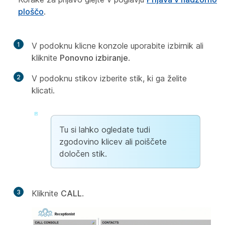
ploščo
.
1
V podoknu klicne konzole uporabite izbirnik ali
kliknite
Ponovno izbiranje
.
2
V podoknu stikov izberite stik, ki ga želite
klicati.
Tu si lahko ogledate tudi
zgodovino klicev ali poiščete
določen stik.
3
Kliknite
CALL
.