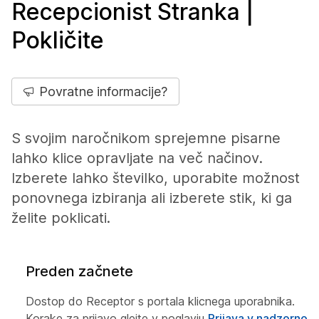
Recepcionist Stranka |
Pokličite
Povratne informacije?
S svojim naročnikom sprejemne pisarne
lahko klice opravljate na več načinov.
Izberete lahko številko, uporabite možnost
ponovnega izbiranja ali izberete stik, ki ga
želite poklicati.
Preden začnete
Dostop do
Receptor
s portala
klicnega uporabnika
.
Korake za prijavo glejte v poglavju
Prijava v nadzorno