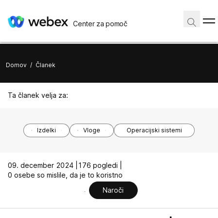
Center za pomoč
Domov
/
Članek
Ta članek velja za:
Izdelki
Vloge
Operacijski sistemi
09. december 2024 |
176 pogledi |
0 osebe so mislile, da je to koristno
Naroči