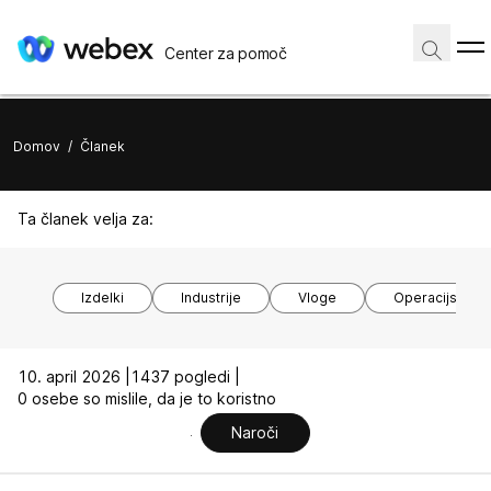
Center za pomoč
Domov
/
Članek
Ta članek velja za:
Izdelki
Industrije
Vloge
Operacijski si
10. april 2026 |
1437 pogledi |
0 osebe so mislile, da je to koristno
Naroči