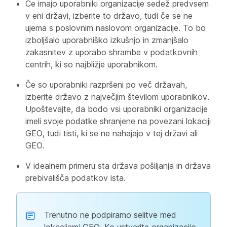
Če imajo uporabniki organizacije sedež predvsem
v eni državi, izberite to državo, tudi če se ne
ujema s poslovnim naslovom organizacije. To bo
izboljšalo uporabniško izkušnjo in zmanjšalo
zakasnitev z uporabo shrambe v podatkovnih
centrih, ki so najbližje uporabnikom.
Če so uporabniki razpršeni po več državah,
izberite državo z največjim številom uporabnikov.
Upoštevajte, da bodo vsi uporabniki organizacije
imeli svoje podatke shranjene na povezani lokaciji
GEO, tudi tisti, ki se ne nahajajo v tej državi ali
GEO.
V idealnem primeru sta država pošiljanja in država
prebivališča podatkov ista.
Trenutno ne podpiramo selitve med
lokacijami GEO. Ko ustvarite organizacijo