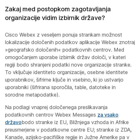
Zakaj med postopkom zagotavljanja
organizacije vidim izbirnik države?
Cisco Webex z veseljem ponuja strankam možnost
lokalizacije določenih podatkov aplikacije Webex znotraj
»geografsko določenih« podatkovnih centrov. Med
omogočanjem uporabe izbirnik držav določi, v kateri
regiji bodo shranjeni podatki nove organizacije stranke.
To vključuje identiteto organizacije, osebne identitete
uporabnikov, šifrirne ključe in vsebino, ki jo ustvarijo
uporabniki (šifrirana sporočila, table, datoteke in
sorodne metapodatke).
Na podlagi vnaprej določenega preslikavanja
podatkovnih centrov Webex Messages
za vsako
državo
bodo stranke iz EU, Bližnjega vzhoda in Afrike
preusmerjene v podatkovne centre EU; stranke iz ZDA,
Kanade, azijsko-pacifiške regije in Južne Amerike pa v