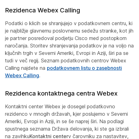
Rezidenca Webex Calling
Podatki o klicih se shranjujejo v podatkovnem centru, ki
je najbližje glavnemu poslovnemu sedežu stranke, kot jih
je partner posredoval podjetju Cisco med postopkom
naročanja. Storitev shranjevanja podatkov je na voljo na
ključnih trgih v Severni Ameriki, Evropi in Aziji, širi pa se
tudi v več regij. Seznam podatkovnih centrov Webex
Calling najdete na
podatkovnem listu o zasebnosti
Webex Calling
.
Rezidenca kontaktnega centra Webex
Kontaktni center Webex je dosegel podatkovno
rezidenco v mnogih državah, kjer poslujemo v Severni
Ameriki, Evropi in Aziji, in se še naprej širi. Na podlagi
spustnega seznama Država delovanja, ki ste ga izbrali
na zavihku
Kontaktni center
v čarovniku za nastavitev,