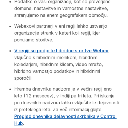
Podatke o vaši organizaciji, kot so preverjene
domene, nastavitve in varnostne nastavitve,
shranjujemo na enem geografskem območju.
Webexovi partnerji v eni regiji lahko ustvarijo
organizacije strank v kateri koli regiji, kjer
ponujamo storitve.
V regiji so podprte hibridne storitve Webex
,
vključno s hibridnim imenikom, hibridnim
koledarjem, hibridnim klicem, video mrežo,
hibridno varnostjo podatkov in hibridnimi
sporočili.
Hramba dnevnika nadzora je v večini regij eno
leto (12 mesecev), v Indiji pa tri leta. Pri iskanju
po dnevnikih nadzora lahko vključite le dejavnosti
iz preteklega leta. Za več informacij glejte
Pregled dnevnika dejavnosti skrbnika v Control
Hub
.