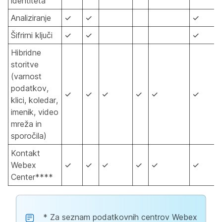
identiteta
Analiziranje
✓
✓
✓
Šifrirni ključi
✓
✓
✓
Hibridne
storitve
(varnost
podatkov,
✓
✓
✓
✓
✓
✓
klici, koledar,
imenik, video
mreža in
sporočila)
Kontakt
Webex
✓
✓
✓
✓
✓
✓
Center****
* Za seznam podatkovnih centrov Webex