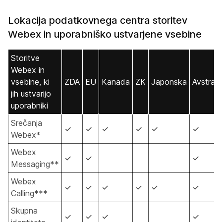
Lokacija podatkovnega centra storitev
Webex in uporabniško ustvarjene vsebine
Storitve
Webex in
vsebine, ki
ZDA
EU
Kanada
ZK
Japonska
Avstralij
jih ustvarijo
uporabniki
Srečanja
✓
✓
✓
✓
✓
✓
Webex*
Webex
✓
✓
✓
Messaging**
Webex
✓
✓
✓
✓
✓
✓
Calling***
Skupna
✓
✓
✓
✓