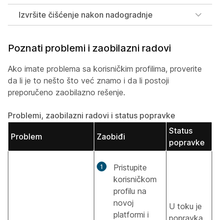
Izvršite čišćenje nakon nadogradnje
Poznati problemi i zaobilazni radovi
Ako imate problema sa korisničkim profilima, proverite
da li je to nešto što već znamo i da li postoji
preporučeno zaobilazno rešenje.
Problemi, zaobilazni radovi i status popravke
Status
Problem
Zaobiđi
popravke
Pristupite
korisničkom
profilu na
novoj
U toku je
platformi i
popravka