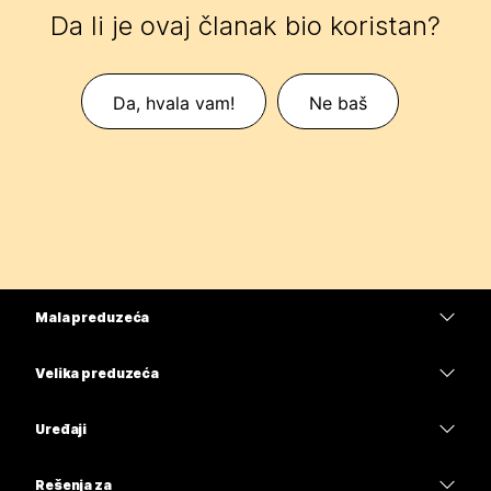
Da li je ovaj članak bio koristan?
Da, hvala vam!
Ne baš
Mala preduzeća
Cene
Velika preduzeća
Aplikacija Webex
Webex Suite
Uređaji
Sastanci
Calling
Slušalice sa mikrofonom
Calling
Rešenja za