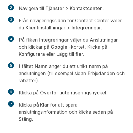
2
Navigera till
Tjänster > Kontaktcenter
.
3
Från navigeringssidan för Contact Center väljer
du
Klientinställningar
>
Integreringar
.
4
På fliken
Integreringar
väljer du
Anslutningar
och klickar på
Google
-kortet. Klicka på
Konfigurera
eller
Lägg till fler
.
5
I fältet
Namn
anger du ett unikt namn på
anslutningen (till exempel sidan Erbjudanden och
rabatter).
6
Klicka på
Överför autentiseringsnyckel
.
7
Klicka
på Klar
för att spara
anslutningsinformation och klicka sedan på
Stäng
.