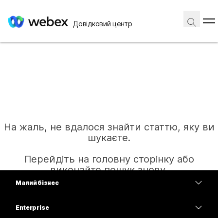
Довідковий центр
На жаль, не вдалося знайти статтю, яку ви
шукаєте.
Перейдіть на головну сторінку або
виконайте пошук знову.
Малий бізнес
Тарифи
Enterprise
Головна