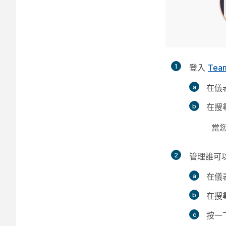
1
登入
Tea
在儀
在搜
當
2
管理誰可以安
在儀
在搜
按一