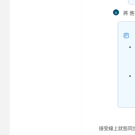
將
進
接受線上狀態同