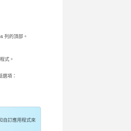
ns
列的頂部。
充程式。
通話選項：
和自訂應用程式來