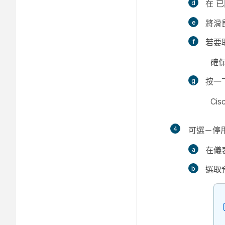
在
已
將滑
若要
確保
按一
Ci
4
可選－停用
在儀
選取