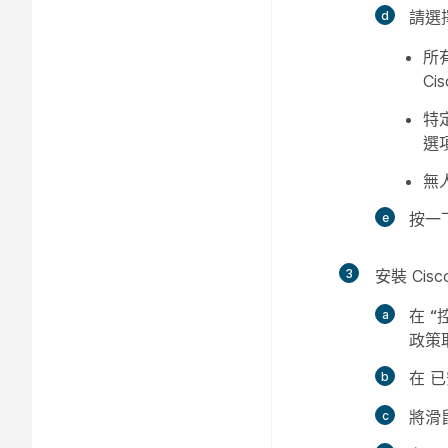
請選
所
Cis
特
選
無
按一
3
安裝 Ci
在
“
政策
在
已
將滑