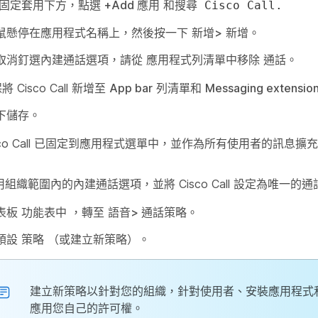
固定套用
下方，點選
+Add 應用
和搜尋
Cisco Call.
鼠懸停在應用程式名稱上，然後按一下
新增>
新增。
取消釘選內建通話選項，請從
應用程式列清單中移除
通話。
將 Cisco Call 新增至
App bar
列清單和
Messaging extensio
下
儲存
。
sco Call 已固定到應用程式選單中，並作為所有使用者的訊息擴
組織範圍內的內建通話選項，並將 Cisco Call 設定為唯一的
表板
功能表中
，轉至
語音>
通話策略。
預設
策略
（或建立新策略）。
建立新策略以針對您的組織，針對使用者、安裝應用程式
應用您自己的許可權。