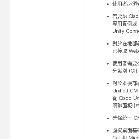
使用者必須安裝
若要讓 Cisco
專用實例或 U
Unity Con
對於在地部署的
已接取 Web
使用者需要從內
分識別 (CI
對於本機部署、
Unifie
從 Cisco 
關聯
面板中
確保統一 C
虛擬桌面基
Call 和 