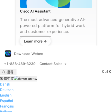
Cisco AI Assistant
The most advanced generative AI-
powered platform for hybrid work
and customer experience.
Learn more →
Download Webex
+1-888-469-3239
Contact Sales →
Ctrl K
搜尋
...
繁體中文
Dansk
Deutsch
English
Español
Français
Italiano