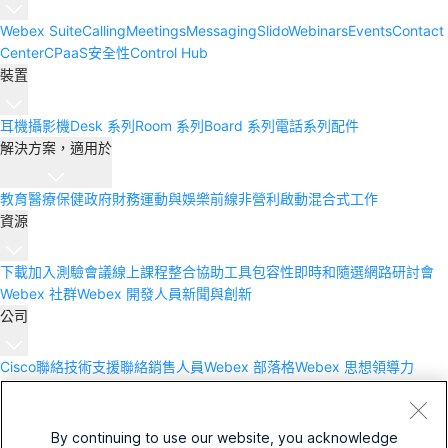
Webex Suite
Calling
Meetings
Messaging
Slido
Webinars
Events
Contact
Center
CPaaS
安全性
Control Hub
裝置
耳機
攝影機
Desk 系列
Room 系列
Board 系列
電話系列
配件
解決方案，適用於
教育
醫療保健
政府
財務
運動與娛樂
前線
非營利
啟動
混合式工作
資源
下載
加入測驗會議
線上課程
整合
協助工具
包容性
即時和隨選網路研討會
Webex 社群
Webex 開發人員
新聞與創新
公司
Cisco
聯絡技術支援
聯絡銷售人員
Webex 部落格
Webex 思想領導力
Webex Merch Store
職業
By continuing to use our website, you acknowledge