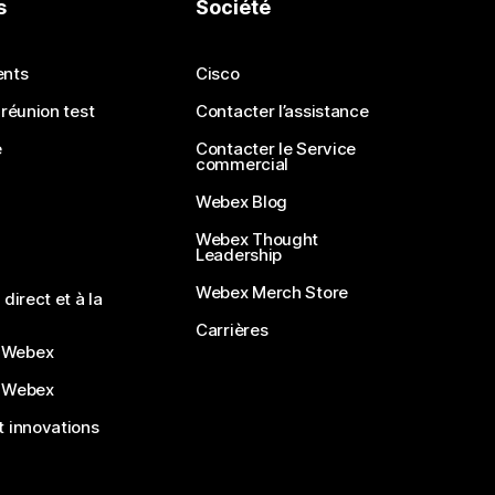
s
Société
ents
Cisco
 réunion test
Contacter l’assistance
e
Contacter le Service
commercial
Webex Blog
Webex Thought
Leadership
Webex Merch Store
direct et à la
Carrières
 Webex
 Webex
 innovations