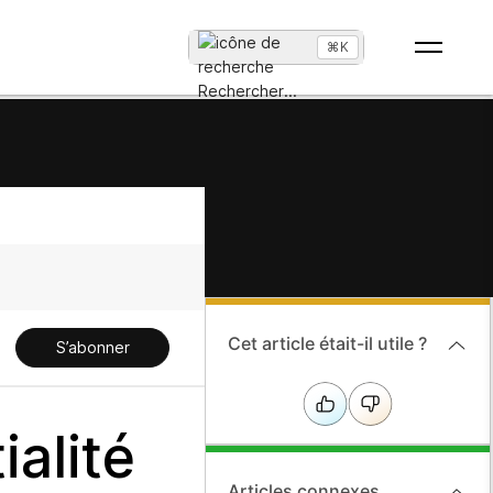
⌘K
Rechercher
...
Cet article était-il utile ?
S’abonner
alité
Articles connexes