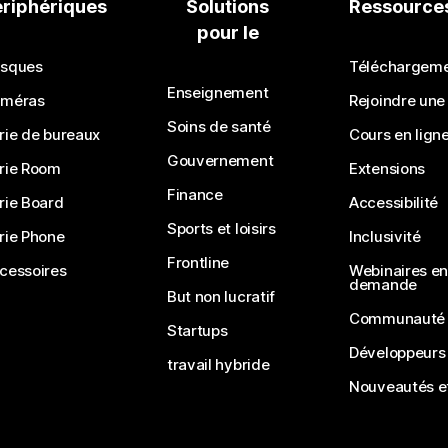
ériphériques
Solutions
Ressource
pour le
sques
Téléchargem
Enseignement
méras
Rejoindre une
Soins de santé
rie de bureaux
Cours en lign
Gouvernement
rie Room
Extensions
Finance
rie Board
Accessibilité
Sports et loisirs
rie Phone
Inclusivité
Frontline
cessoires
Webinaires en 
demande
But non lucratif
Communauté
Startups
Développeurs
travail hybride
Nouveautés et