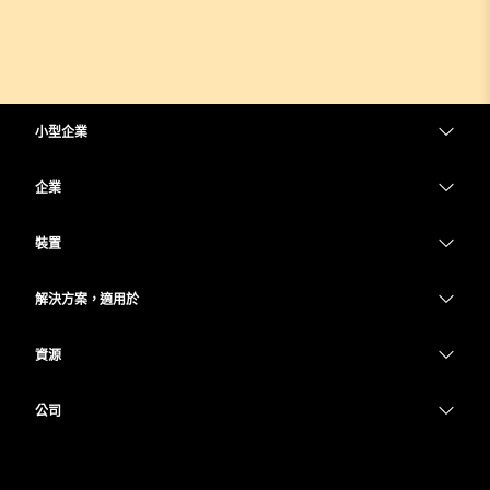
小型企業
定價
企業
Webex 應用程式
Webex Suite
裝置
Meetings
Calling
耳機
Calling
解決方案，適用於
Meetings
攝影機
教育
Messaging
Messaging
資源
Desk 系列
醫療保健
螢幕共用
下載
Slido
Room 系列
公司
政府
加入測驗會議
Webinars
Cisco
Board 系列
財務
線上課程
Events