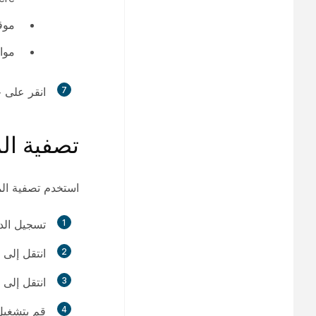
موق
موا
7
انقر على
ح
تصفية ال
استخدم تصفية الم
1
تسجيل الد
2
انتقل إلى
3
انتقل إلى
4
قم بتشغي