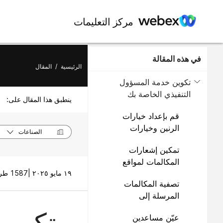
مركز التعليمات
في هذه المقالة
الرئيسية
/
المقال
تكوين خدمة المسؤول
التنفيذي الخاصة بك
ينطبق هذا المقال على:
قم بإعداد خيارات
الرنين وخيارات
الصناعات
التمرير وعرض
تمكين إشعارات
معرف المتصل
المكالمات لمواقع
إضافية
١٩ مايو ٢٠٢٥ |
1587 طريقة (طرق) العرض |
تصفية المكالمات
المرسلة إلى
مساعدك
تكوين 
عيّن مساعدين