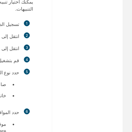
يمكنك اختيار تنبي
التنبيهات.
1
تسجيل الد
2
انتقل إلى
3
انتقل إلى
4
قم بتشغي
5
حدد
نوع الت
صا
خات
6
حدد المواقع
موقع 
re.