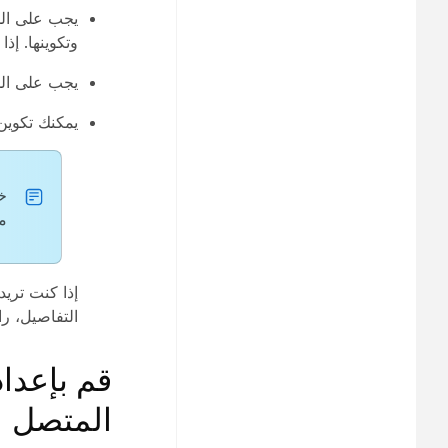
يجب على الم
وتكوينها. إذ
يجب على الم
يمكنك تكوين
خ
م
التفاصيل، ر
قم بإعدا
المتصل