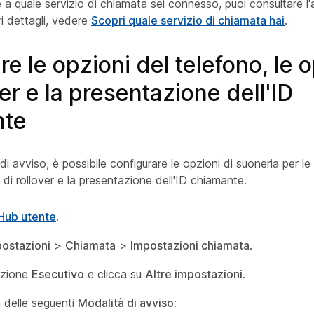
e a quale servizio di chiamata sei connesso, puoi consultare 
i dettagli, vedere
Scopri quale servizio di chiamata hai
.
e le opzioni del telefono, le 
ver e la presentazione dell'ID
nte
di avviso, è possibile configurare le opzioni di suoneria per le
i di rollover e la presentazione dell'ID chiamante.
Hub utente
.
ostazioni
>
Chiamata
>
Impostazioni chiamata
.
sezione
Esecutivo
e clicca su
Altre impostazioni
.
a delle seguenti
Modalità di avviso
: