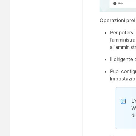
Operazioni prel
Per potervi 
l'amministra
all'amminist
Il dirigente
Puoi config
Impostazio
L
W
di