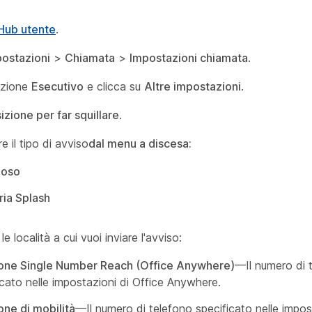
Hub utente
.
ostazioni
>
Chiamata
>
Impostazioni chiamata
.
sezione
Esecutivo
e clicca su
Altre impostazioni
.
izione per far squillare
.
e il tipo di avviso
dal menu a discesa:
ioso
ia Splash
le località a cui vuoi inviare l'avviso:
ione Single Number Reach (Office Anywhere)
—Il numero di 
icato nelle impostazioni di Office Anywhere.
one di mobilità
—Il numero di telefono specificato nelle impos