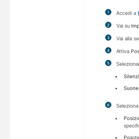
1
Accedi a
2
Vai su
Imp
3
Vai alla 
4
Attiva
Pos
5
Selezionar
Silenz
Suoner
6
Seleziona 
Posiz
specif
Posizi