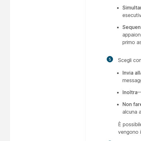
Simult
esecutiv
Sequen
appaiono
primo a
5
Scegli co
Invia al
messaggi
Inoltra
—
Non far
alcuna 
È possibil
vengono i