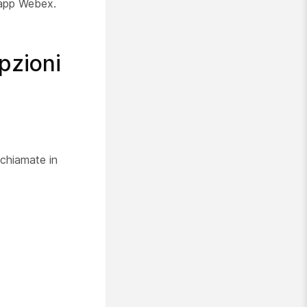
l'app Webex.
opzioni
 chiamate in