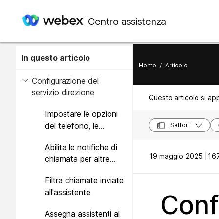
Centro assistenza
In questo articolo
Home
/
Articolo
Configurazione del
servizio direzione
Questo articolo si app
Impostare le opzioni
del telefono, le
Settori
opzioni di rollover e la
Abilita le notifiche di
presentazione dell'ID
19 maggio 2025 |
167
chiamata per altre
chiamante
posizioni
Filtra chiamate inviate
all'assistente
Confi
Assegna assistenti al