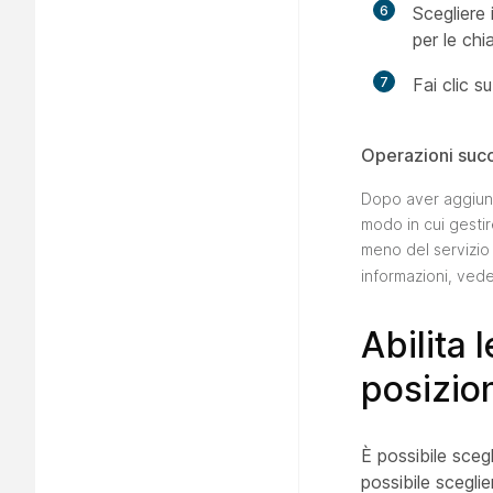
6
Scegliere 
per le chi
7
Fai clic s
Operazioni suc
Dopo aver aggiunto
modo in cui gestir
meno del servizio 
informazioni, ved
Abilita 
posizio
È possibile scegl
possibile sceglie