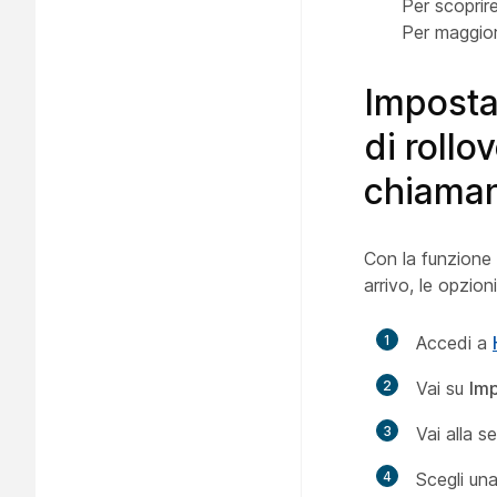
Per scoprir
Per maggior
Impostar
di rollo
chiama
Con la funzione 
arrivo, le opzion
1
Accedi a
2
Vai su
Imp
3
Vai alla 
4
Scegli un