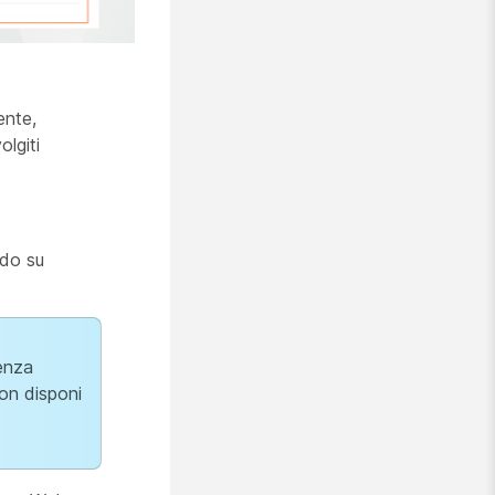
ente,
olgiti
ndo su
cenza
non disponi