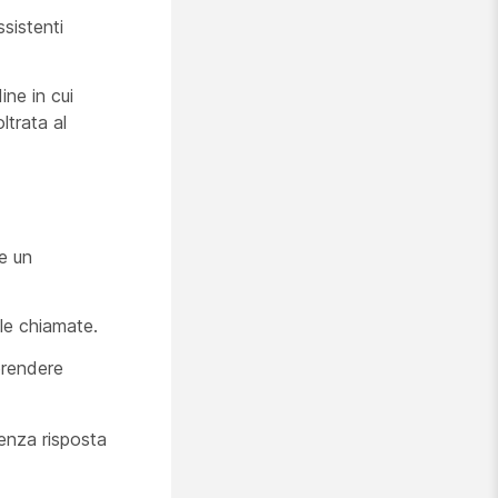
sistenti
ine in cui
ltrata al
e un
 le chiamate.
prendere
senza risposta