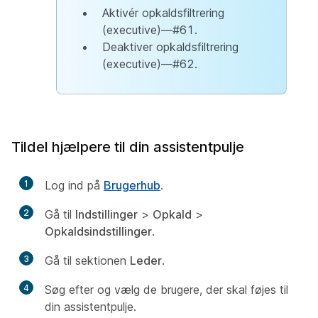
Aktivér opkaldsfiltrering
(executive)—#61.
Deaktiver opkaldsfiltrering
(executive)—#62.
Tildel hjælpere til din assistentpulje
1
Log ind på
Brugerhub
.
2
Gå til
Indstillinger
>
Opkald
>
Opkaldsindstillinger
.
3
Gå til sektionen
Leder
.
4
Søg efter og vælg de brugere, der skal føjes til
din assistentpulje.