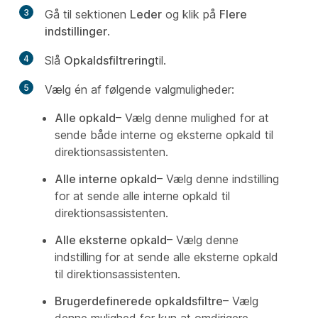
3
Gå til sektionen
Leder
og klik på
Flere
indstillinger
.
4
Slå
Opkaldsfiltrering
til.
5
Vælg én af følgende valgmuligheder:
Alle opkald
– Vælg denne mulighed for at
sende både interne og eksterne opkald til
direktionsassistenten.
Alle interne opkald
– Vælg denne indstilling
for at sende alle interne opkald til
direktionsassistenten.
Alle eksterne opkald
– Vælg denne
indstilling for at sende alle eksterne opkald
til direktionsassistenten.
Brugerdefinerede opkaldsfiltre
– Vælg
denne mulighed for kun at omdirigere