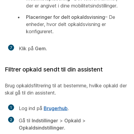
der er angivet i dine mobilitetsindstillinger.
Placeringer for delt opkaldsvisning
– De
enheder, hvor delt opkaldsvisning er
konfigureret.
7
Klik på
Gem
.
Filtrer opkald sendt til din assistent
Brug opkaldsfiltrering til at bestemme, hvilke opkald der
skal gå til din assistent.
1
Log ind på
Brugerhub
.
2
Gå til
Indstillinger
>
Opkald
>
Opkaldsindstillinger
.