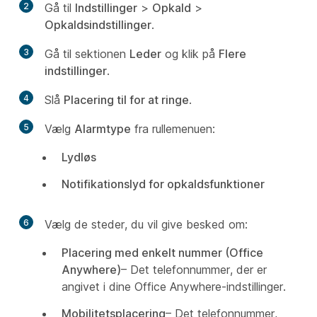
2
Gå til
Indstillinger
>
Opkald
>
Opkaldsindstillinger
.
3
Gå til sektionen
Leder
og klik på
Flere
indstillinger
.
4
Slå
Placering til for at ringe
.
5
Vælg
Alarmtype
fra rullemenuen:
Lydløs
Notifikationslyd for opkaldsfunktioner
6
Vælg de steder, du vil give besked om:
Placering med enkelt nummer (Office
Anywhere)
– Det telefonnummer, der er
angivet i dine Office Anywhere-indstillinger.
Mobilitetsplacering
– Det telefonnummer,