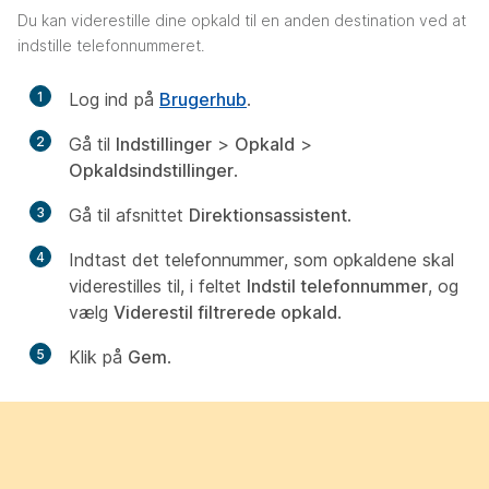
Du kan viderestille dine opkald til en anden destination ved at
indstille telefonnummeret.
1
Log ind på
Brugerhub
.
2
Gå til
Indstillinger
>
Opkald
>
Opkaldsindstillinger
.
3
Gå til afsnittet
Direktionsassistent
.
4
Indtast det telefonnummer, som opkaldene skal
viderestilles til, i feltet
Indstil telefonnummer
, og
vælg
Viderestil filtrerede opkald
.
5
Klik på
Gem
.