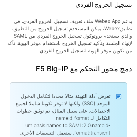
تسجيل الخروج الفردي
يدعم Webex App ملف تعريف تسجيل الخروج الفردي. في
تطبيقWebex، يمكن للمستخدم تسجيل الخروج من التطبيق،
والذي يستخدم بروتوكول تسجيل الخروج الفردي من SAML
لإنهاء الجلسة وتأكيد تسجيل الخروج باستخدام موفر الهوية. تأكد
من تكوين موفر الهوية لتسجيل الخروج الفردي.
دمج محور التحكم مع F5 Big-IP
تعرض أدلة التهيئة مثالا محددا لتكامل الدخول
الموحد (SSO) ولكنها لا توفر تكوينا شاملا لجميع
الاحتمالات. على سبيل المثال، تم توثيق خطوات
التكامل لـ
nameid-format
urn:oasis:names:tc:SAML:2.0:nameid-
format:transient
. ستعمل التنسيقات الأخرى