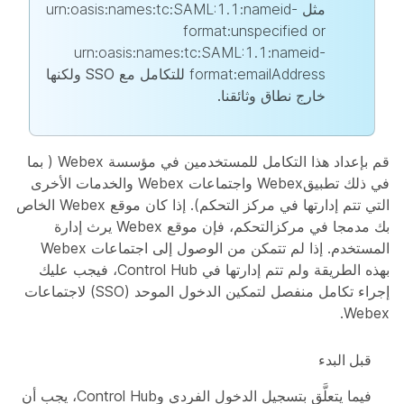
مثل
urn:oasis:names:tc:SAML:1.1:nameid-
format:unspecified or
urn:oasis:names:tc:SAML:1.1:nameid-
format:emailAddress
للتكامل مع SSO ولكنها
خارج نطاق وثائقنا.
قم بإعداد هذا التكامل للمستخدمين في مؤسسة Webex ( بما
في ذلك تطبيقWebex واجتماعات Webex والخدمات الأخرى
التي تتم إدارتها في مركز التحكم). إذا كان موقع Webex الخاص
بك مدمجا في مركزالتحكم، فإن موقع Webex يرث إدارة
المستخدم. إذا لم تتمكن من الوصول إلى اجتماعات Webex
بهذه الطريقة ولم تتم إدارتها في Control Hub، فيجب عليك
إجراء تكامل منفصل لتمكين الدخول الموحد (SSO) لاجتماعات
Webex.
قبل البدء
فيما يتعلَّق بتسجيل الدخول الفردي وControl Hub، يجب أن