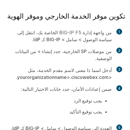
تكوين موفر الخدمة الخارجي وموفر الهوية
1
من واجهة إدارة BIG-IP F5 الخاصة بك، انتقل إلى
سياسة الوصول
>
سامل
>
BIG-IP كـ IdP
.
2
من
موصلات SP الخارجية
، حدد
إنشاء
>
من البيانات
الوصفية
.
3
أدخل اسما ذا معنى لاسم مقدم الخدمة، مثل
.
<yourorganizationname>.ciscowebex.com
4
ضمن
إعدادات الأمان
، حدد خانات الاختيار التالية:
يجب توقيع الرد
يجب توقيع التأكيد
5
العودة إلى
سياسة الوصول
>
سامل
>
BIG-IP كـ IdP
،