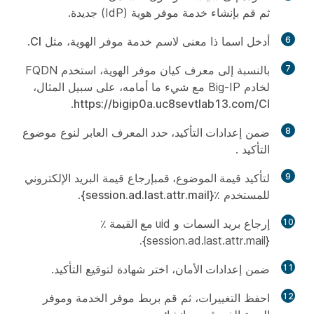
ثم قم بإنشاء خدمة موفر هوية (IdP) جديدة.
6
أدخل اسما ذا معنى لاسم خدمة موفر الهوية، مثل
CI
.
7
بالنسبة إلى معرف كيان موفر الهوية، استخدم FQDN
لخادم Big-IP مع شيء ما أمامه، على سبيل المثال،
.
https://bigip0a.uc8sevtlab13.com/CI
8
ضمن
إعدادات التأكيد، حدد
المعرف العابر لنوع
موضوع
التأكيد
.
9
لتأكيد
قيمة الموضوع، قم
بإرجاع قيمة البريد الإلكتروني
للمستخدم
٪{session.ad.last.attr.mail}
.
10
إرجاع بريد السمات و uid
مع القيمة
٪
.
{session.ad.last.attr.mail}
11
ضمن
إعدادات الأمان
، اختر شهادة لتوقيع التأكيد.
12
احفظ التغييرات، ثم قم بربط موفر الخدمة وموفر