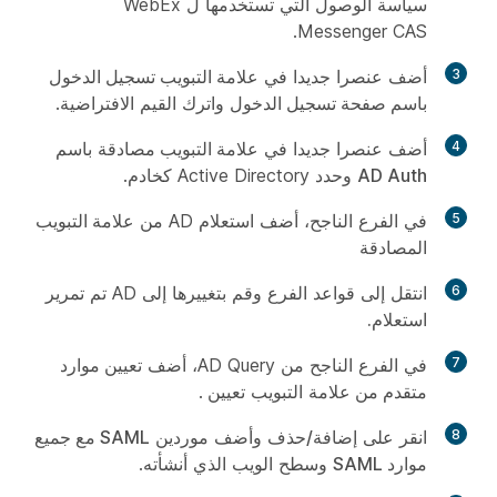
سياسة الوصول التي تستخدمها ل WebEx
Messenger CAS.
3
أضف عنصرا جديدا في
علامة التبويب تسجيل الدخول
باسم
صفحة
تسجيل الدخول
واترك القيم الافتراضية.
4
أضف عنصرا جديدا في
علامة التبويب مصادقة
باسم
AD Auth
وحدد Active Directory كخادم.
5
في الفرع الناجح، أضف استعلام AD من
علامة التبويب
المصادقة
6
انتقل إلى قواعد الفرع وقم بتغييرها إلى
AD تم تمرير
استعلام
.
7
في الفرع الناجح من AD Query، أضف
تعيين موارد
متقدم من
علامة التبويب تعيين
.
8
انقر على
إضافة/حذف
وأضف موردين
SAML مع جميع
موارد SAML
وسطح
الويب الذي أنشأته.