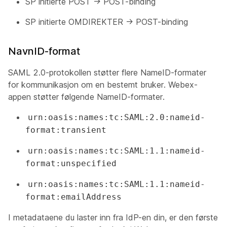
SP initierte POST -> POST-binding
SP initierte OMDIREKTER -> POST-binding
NavnID-format
SAML 2.0-protokollen støtter flere NameID-formater
for kommunikasjon om en bestemt bruker. Webex-
appen støtter følgende NameID-formater.
urn:oasis:names:tc:SAML:2.0:nameid-
format:transient
urn:oasis:names:tc:SAML:1.1:nameid-
format:unspecified
urn:oasis:names:tc:SAML:1.1:nameid-
format:emailAddress
I metadataene du laster inn fra IdP-en din, er den første