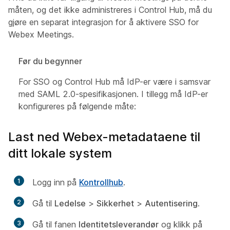
måten, og det ikke administreres i Control Hub, må du
gjøre en separat integrasjon for å aktivere SSO for
Webex Meetings.
Før du begynner
For SSO og Control Hub må IdP-er være i samsvar
med SAML 2.0-spesifikasjonen. I tillegg må IdP-er
konfigureres på følgende måte:
Last ned Webex-metadataene til
ditt lokale system
1
Logg inn på
Kontrollhub
.
2
Gå til
Ledelse
>
Sikkerhet
>
Autentisering
.
3
Gå til fanen
Identitetsleverandør
og klikk på