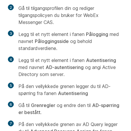
2
Gå til tilgangsprofilen din og rediger
tilgangspolicyen du bruker for WebEx
Messenger CAS.
3
Legg til et nytt element i fanen
Pålogging
med
navnet
Påloggingsside
og behold
standardverdiene.
4
Legg til et nytt element i fanen
Autentisering
med navnet
AD-autentisering
og angi Active
Directory som server.
5
På den vellykkede grenen legger du til AD-
spørring fra fanen
Autentisering
6
Gå til
Grenregler
og endre den til
AD-spørring
er bestått
.
7
På den vellykkede grenen av AD Query legger