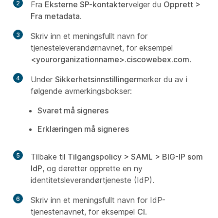
2
Fra
Eksterne SP-kontakter
velger du
Opprett
>
Fra metadata
.
3
Skriv inn et meningsfullt navn for
tjenesteleverandørnavnet, for eksempel
<yourorganizationname>.ciscowebex.com
.
4
Under
Sikkerhetsinnstillinger
merker du av i
følgende avmerkingsbokser:
Svaret må signeres
Erklæringen må signeres
5
Tilbake til
Tilgangspolicy
>
SAML
>
BIG-IP som
IdP
, og deretter opprette en ny
identitetsleverandørtjeneste (IdP).
6
Skriv inn et meningsfullt navn for IdP-
tjenestenavnet, for eksempel
CI
.