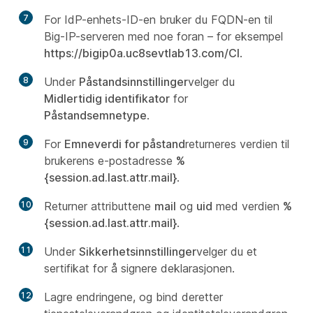
7
For IdP-enhets-ID-en bruker du FQDN-en til
Big-IP-serveren med noe foran – for eksempel
https://bigip0a.uc8sevtlab13.com/CI
.
8
Under
Påstandsinnstillinger
velger du
Midlertidig identifikator
for
Påstandsemnetype
.
9
For
Emneverdi for påstand
returneres verdien til
brukerens e-postadresse
%
{session.ad.last.attr.mail}
.
10
Returner attributtene
mail
og
uid
med verdien
%
{session.ad.last.attr.mail}
.
11
Under
Sikkerhetsinnstillinger
velger du et
sertifikat for å signere deklarasjonen.
12
Lagre endringene, og bind deretter