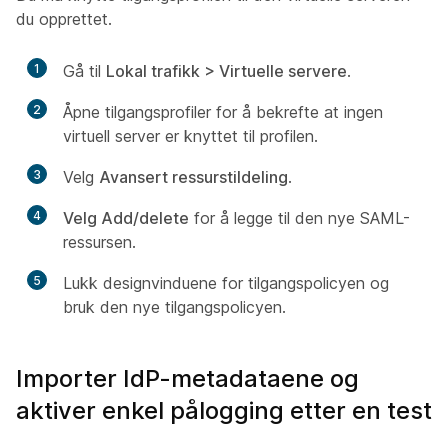
du opprettet.
1
Gå til
Lokal trafikk
>
Virtuelle servere
.
2
Åpne tilgangsprofiler for å bekrefte at ingen
virtuell server er knyttet til profilen.
3
Velg
Avansert ressurstildeling
.
4
Velg Add/delete
for å legge til den nye SAML-
ressursen.
5
Lukk designvinduene for tilgangspolicyen og
bruk den nye tilgangspolicyen.
Importer IdP-metadataene og
aktiver enkel pålogging etter en test