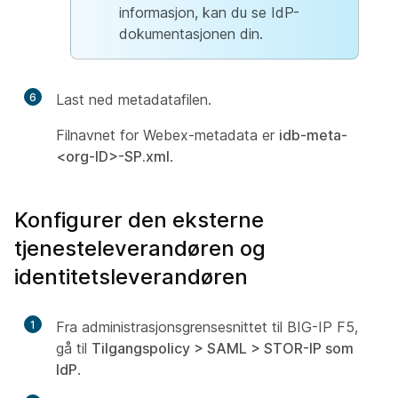
informasjon, kan du se IdP-
dokumentasjonen din.
6
Last ned metadatafilen.
Filnavnet for Webex-metadata er
idb-meta-
<org-ID>-SP.xml
.
Konfigurer den eksterne
tjenesteleverandøren og
identitetsleverandøren
1
Fra administrasjonsgrensesnittet til BIG-IP F5,
gå til
Tilgangspolicy
>
SAML
>
STOR-IP som
IdP
.