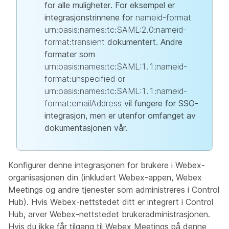
for alle muligheter. For eksempel er
integrasjonstrinnene for
nameid-format
urn:oasis:names:tc:SAML:2.0:nameid-
format:transient
dokumentert. Andre
formater som
urn:oasis:names:tc:SAML:1.1:nameid-
format:unspecified or
urn:oasis:names:tc:SAML:1.1:nameid-
format:emailAddress
vil fungere for SSO-
integrasjon, men er utenfor omfanget av
dokumentasjonen vår.
Konfigurer denne integrasjonen for brukere i Webex-
organisasjonen din (inkludert Webex-appen, Webex
Meetings og andre tjenester som administreres i Control
Hub). Hvis Webex-nettstedet ditt er integrert i Control
Hub, arver Webex-nettstedet brukeradministrasjonen.
Hvis du ikke får tilgang til Webex Meetings på denne