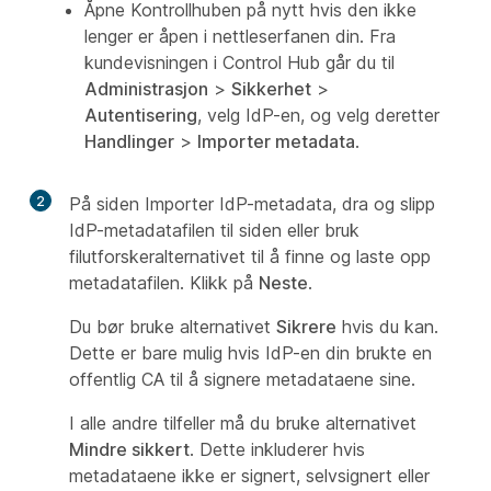
Åpne Kontrollhuben på nytt hvis den ikke
lenger er åpen i nettleserfanen din. Fra
kundevisningen i Control Hub går du til
Administrasjon
>
Sikkerhet
>
Autentisering
, velg IdP-en, og velg deretter
Handlinger
>
Importer metadata
.
2
På siden Importer IdP-metadata, dra og slipp
IdP-metadatafilen til siden eller bruk
filutforskeralternativet til å finne og laste opp
metadatafilen. Klikk på
Neste
.
Du bør bruke alternativet
Sikrere
hvis du kan.
Dette er bare mulig hvis IdP-en din brukte en
offentlig CA til å signere metadataene sine.
I alle andre tilfeller må du bruke alternativet
Mindre sikkert
. Dette inkluderer hvis
metadataene ikke er signert, selvsignert eller