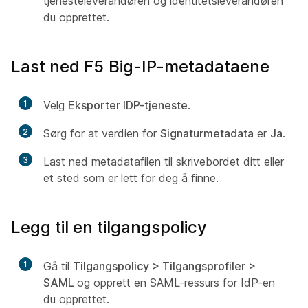
tjenesteleverandøren og identitetsleverandøren
du opprettet.
Last ned F5 Big-IP-metadataene
1
Velg
Eksporter IDP-tjeneste
.
2
Sørg for at verdien for
Signaturmetadata
er
Ja
.
3
Last ned metadatafilen til skrivebordet ditt eller
et sted som er lett for deg å finne.
Legg til en tilgangspolicy
1
Gå til
Tilgangspolicy > Tilgangsprofiler >
SAML
og opprett en SAML-ressurs for IdP-en
du opprettet.