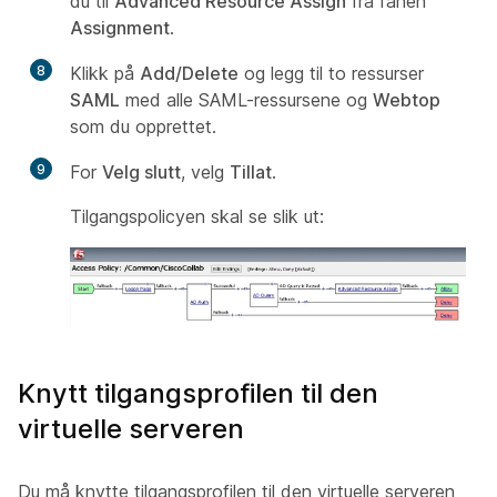
du til
Advanced Resource Assign
fra fanen
Assignment
.
8
Klikk på
Add/Delete
og legg til to ressurser
SAML
med alle SAML-ressursene og
Webtop
som du opprettet.
9
For
Velg slutt
, velg
Tillat
.
Tilgangspolicyen skal se slik ut:
Knytt tilgangsprofilen til den
virtuelle serveren
Du må knytte tilgangsprofilen til den virtuelle serveren