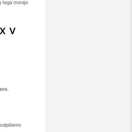
g tega morajo
x v
javo
.
 podpišemo