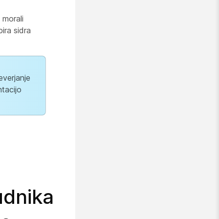
 morali
ira sidra
everjanje
ntacijo
udnika