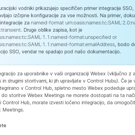
uracijski vodniki prikazujejo specifičen primer integracije SSO
vljajo izčrpne konfiguracije za vse možnosti. Na primer, doku
 integracije za
nameid-format urn:oasis:names:tc:SAML:2.0:n
:transient
. Druge oblike zapisa, kot je
sis:names:tc:SAML:1.1:nameid-format:unspecified or
sis:names:tc:SAML:1.1:nameid-format:emailAddress
, bodo d
acijo SSO, vendar ne spadajo pod našo dokumentacijo.
egracijo za uporabnike v vaši organizaciji Webex (vključno z 
n drugimi storitvami, ki jih upravljate v Control Hubu). Če je
egrirano v Control Hub, spletno mesto Webex podeduje upra
 do storitve Webex Meetings ne morete dostopati na ta način
tvi Control Hub, morate izvesti ločeno integracijo, da omogoči
 Meetings.
ete