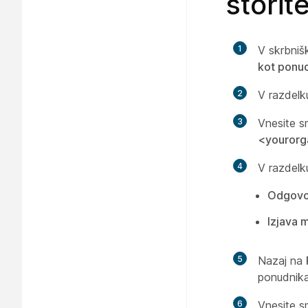
storit
1
V skrbniš
kot ponud
2
V razdel
3
Vnesite s
<yourorg
4
V razdel
Odgovor
Izjava 
5
Nazaj na
ponudnika
6
Vnesite s