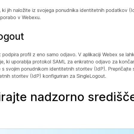
ki jih naložite iz svojega ponudnika identitetnih podatkov (Id
 uporabo v Webexu.
ogout
 podpira profil z eno samo odjavo. V aplikaciji Webex se lah
cije, ki uporablja protokol SAML za enkratno odjavo za končan
 s svojim ponudnikom identitetnih storitev (IdP). Prepričajte 
etnih storitev (IdP) konfiguriran za SingleLogout.
irajte nadzorno središč