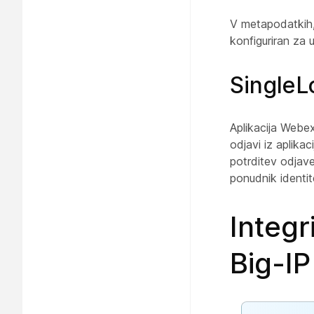
V metapodatkih, 
konfiguriran za
SingleL
Aplikacija Webex
odjavi iz aplika
potrditev odjave
ponudnik identit
Integr
Big-IP