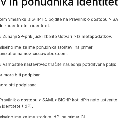
ev in ponudnika identite
kem vmesniku BIG-IP F5 pojdite na
Pravilnik o dostopu
> S
nik identitetnih identitet
.
ku
Zunanji SP-priključki
izberite
Ustvari
>
Iz metapodatkov
.
miselno ime za ime ponudnika storitev, na primer
anizationname>.ciscowebex.com
.
ku
Varnostne nastavitve
označite naslednja potrditvena polja:
 mora biti podpisan
mora biti podpisana
Pravilnik o dostopu
> SAML
>
BIG-IP kot IdP
in nato ustvarit
 identitete (IdP).
miselno ime za ime storitve IdP, na primer
CI
.