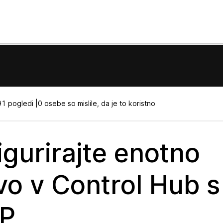
1 pogledi |
0 osebe so mislile, da je to koristno
igurirajte enotno
avo v Control Hub s
IP