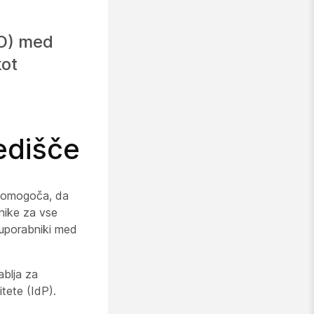
SO) med
kot
edišče
ku omogoča, da
nike za vse
o uporabniki med
ablja za
tete (IdP).