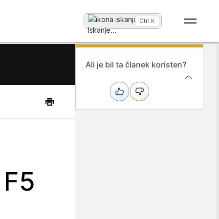
Ctrl K
Iskanje
...
Ali je bil ta članek koristen?
 F5