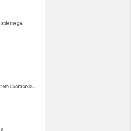
O spletnega
nem uporabniku.
d
ss