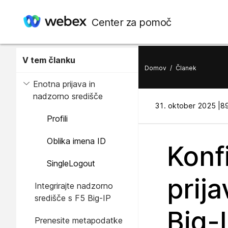
Center za pomoč
V tem članku
Domov
/
Članek
Enotna prijava in
nadzorno središče
31. oktober 2025 |
89
Profili
Oblika imena ID
Konf
SingleLogout
prij
Integrirajte nadzorno
središče s F5 Big-IP
Big-
Prenesite metapodatke