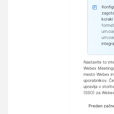
Konfig
zagota
koraki
format
urn:oa
urn:oa
integr
Nastavite to int
Webex Meetings i
mesto Webex int
uporabnikov. Če
upravlja v stori
(SSO) za Webex
Preden začn