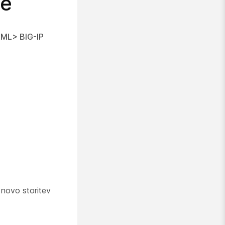
te
AML
>
BIG-IP
e novo storitev