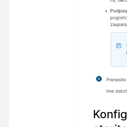
mi, tako
Podpisa
pogosto
zaupanj
6
Prenesite
Ime dato
Konfig