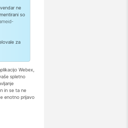
, vendar ne
mentirani so
ameid-
elovale za
aplikacijo Webex,
 vaše spletno
vljanje
 in se ta ne
te enotno prijavo