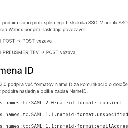
 podpira samo profil spletnega brskalnika SSO. V profilu SS
kacija Webex podpira naslednje povezave:
žil POST -> POST vezava
žil PREUSMERITEV -> POST vezava
imena ID
2.0 podpira več formatov NameID za komunikacijo o določe
x podpira naslednje oblike zapisa NameID.
s:names:tc:SAML:2.0:nameid-format:transient
s:names:tc:SAML:1.1:nameid-format:unspecifie
s:names:tc:SAML:1.1:nameid-format:emailAddre