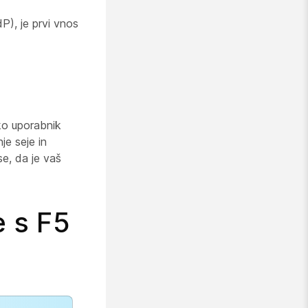
P), je prvi vnos
ko uporabnik
je seje in
se, da je vaš
e s F5