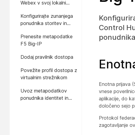
Webex v svoj lokalni
sistem
Konfigurirajte zunanjega
Konfigurir
ponudnika storitev in
Control Hu
ponudnika identitete
ponudnika 
Prenesite metapodatke
F5 Big-IP
Dodaj pravilnik dostopa
Enotna
Povežite profil dostopa z
virtualnim strežnikom
Enotna prijava (
Uvoz metapodatkov
vnese poverilnic
ponudnika identitet in
aplikacije, do k
omogočanje enotne
določeno sejo pr
prijave po preizkusu
Protokol federa
zagotavljanje o