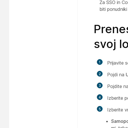
Za SSO in Con
biti ponudniki
Prene
svoj l
1
Prijavite 
2
Pojdi na
U
3
Pojdite n
4
Izberite p
5
Izberite v
Samopod