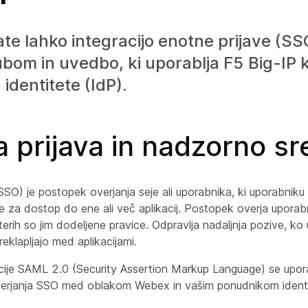
ate lahko integracijo enotne prijave (S
bom in uvedbo, ki uporablja F5 Big-IP 
identitete (IdP).
 prijava in nadzorno sr
SSO) je postopek overjanja seje ali uporabnika, ki uporabni
e za dostop do ene ali več aplikacij. Postopek overja uporab
aterih so jim dodeljene pravice. Odpravlja nadaljnja pozive, k
eklapljajo med aplikacijami.
cije SAML 2.0 (Security Assertion Markup Language) se upor
verjanja SSO med oblakom Webex in vašim ponudnikom identi