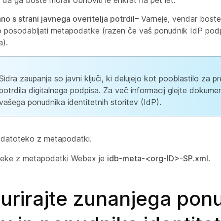
 da ga boste morali obnoviti le enkrat na pet let.
no s strani javnega overitelja potrdil
– Varneje, vendar boste
 posodabljati metapodatke (razen če vaš ponudnik IdP podp
a).
Sidra zaupanja so javni ključi, ki delujejo kot pooblastilo za pr
potrdila digitalnega podpisa. Za več informacij glejte dokume
vašega ponudnika identitetnih storitev (IdP).
 datoteko z metapodatki.
teke z metapodatki Webex je
idb-meta-<org-ID>-SP.xml
.
urirajte zunanjega pon