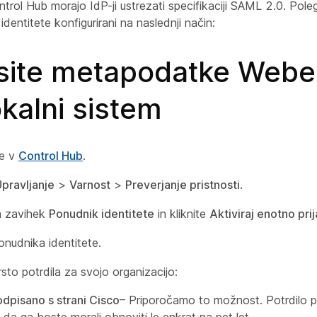
trol Hub morajo IdP-ji ustrezati specifikaciji SAML 2.0. Pole
 identitete konfigurirani na naslednji način:
site metapodatke Webe
okalni sistem
se v
Control Hub
.
pravljanje
>
Varnost
>
Preverjanje pristnosti
.
a zavihek
Ponudnik identitete
in kliknite
Aktiviraj enotno pri
onudnika identitete.
rsto potrdila za svojo organizacijo:
pisano s strani Cisco
– Priporočamo to možnost. Potrdilo