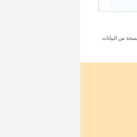
محدد. إذا قمت بتحديد PNG أو PDF، فستحصل على نسخة من البيانات