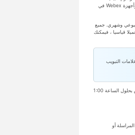
والتقارير في Control Hub، بناء على عملية النشر التي تقوم بها. يمكنك استخدام هذه المعلومات لتقييم كيفية استخدام خدمات وأجهزة Webex في
أسبوعي وشهري. جميع
 كنت عميلا قياسيا ، فيمكنك
3 حزيران (يونيو) 2021. تعود بيانات بقية علامات التبويب
تتم معالجة بيانات Analytics، باستثناء الاجتماعات، دفعة واحدة كل يوم. يتم توفير البيانات في غضون 24 ساعة وتتوفر المقاييس بحلول الساعة 1:00
المراسلة أو