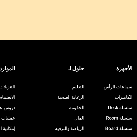
الأجهزة
حلول لـ
الموارد
سماعات الرأس
التعليم
التنزيلات
الكاميرات
الرعاية الصحية
الانضمام
سلسلة Desk
الحكومة
دروس على
سلسلة Room
المال
عمليات ا
سلسلة Board
الرياضة والترفيه
إمكانية 