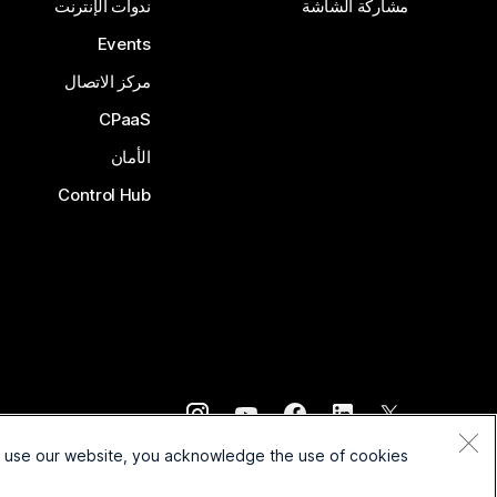
مشاركة الشاشة
ندوات الإنترنت
Events
مركز الاتصال
CPaaS
الأمان
Control Hub
©
2026
Cisco و/أو الشركات التابعة لها. جميع الحقوق محفوظة.
o use our website, you acknowledge the use of cookies.