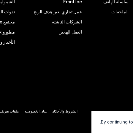
سلسلة الهاتف
Frontline
الشمولية
الملحقات
عمل تجاري بغير هدف الربح
ندوات ال
الشركات الناشئة
مجتمع Webex
العمل الهجين
مطورو Webex
الأخبار و
الشروط والأحكام
بيان الخصوصية
ملفات تعريف ا
By continuing t