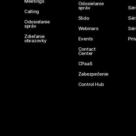
Meetings
Odosielanie
správ
Sér
Calling
Slido
Sér
Odosielanie
správ
Webinars
Sér
Zdieľanie
Events
Prí
obrazovky
Contact
Center
CPaaS
Zabezpečenie
Control Hub