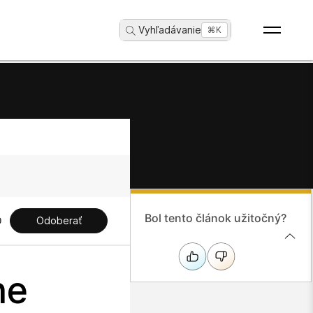
Vyhľadávanie
...
⌘K
Bol tento článok užitočný?
Odoberať
ne