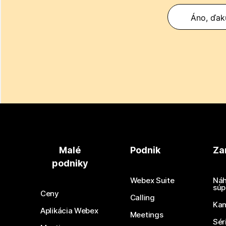
Áno, ďak
Malé
Podnik
Za
podniky
Webex Suite
Náh
súp
Ceny
Calling
Ka
Aplikácia Webex
Meetings
Sér