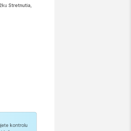
ožku
Stretnutia
,
jete kontrolu