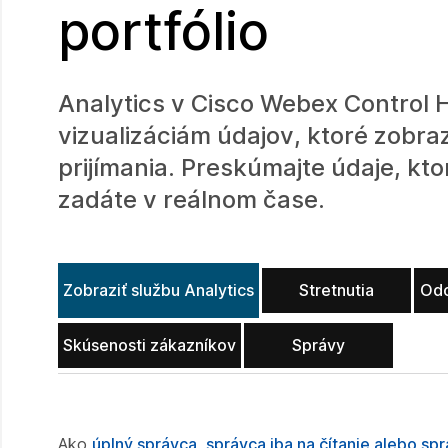
portfólio
Analytics v Cisco Webex Control 
vizualizáciám údajov, ktoré zobraz
prijímania. Preskúmajte údaje, kt
zadáte v reálnom čase.
Zobraziť službu Analytics
Stretnutia
Odo
Skúsenosti zákazníkov
Správy
Ako
úplný správca, správca iba na čítanie alebo s