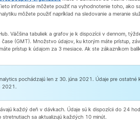
eto informácie môžete použiť na vyhodnotenie toho, ako sa
alytiku môžete použiť napríklad na sledovanie a meranie služ
 Hub. Väčšina tabuliek a grafov je k dispozícii v dennom, t
 čase (GMT). Množstvo údajov, ku ktorým máte prístup, závi
máte prístup k údajom za 3 mesiace. Ak ste zákazníkom balí
nalytics pochádzajú len z 30. júna 2021. Údaje pre ostatné 
a 2021.
ávajú každý deň v dávkach. Údaje sú k dispozícii do 24 hodí
stretnutiach sa aktualizujú každých 10 minút.