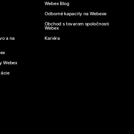
Webex Blog
Odborné kapacity na Webexe
Obchod s tovarom spoločnosti
Webex
vo a na
Kariéra
bex
by Webex
vácie