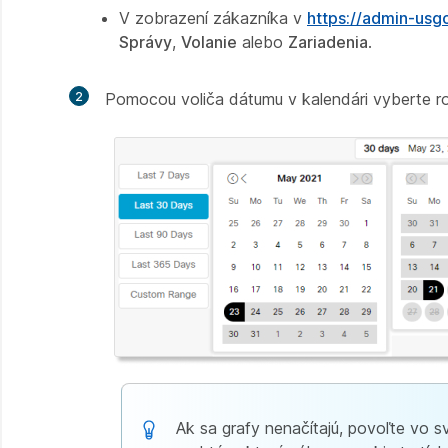
V zobrazení zákazníka v
https://admin-us
Správy
,
Volanie
alebo
Zariadenia
.
2
Pomocou voliča dátumu v kalendári vyberte ro
Ak sa grafy nenačítajú, povoľte vo s