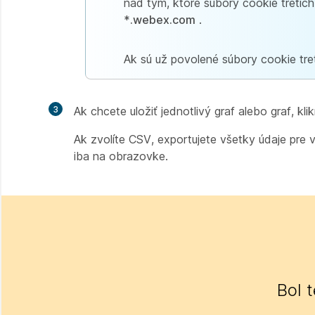
nad tým, ktoré súbory cookie tretích
*
.webex.com
.
Ak sú už povolené súbory cookie tre
3
Ak chcete uložiť jednotlivý graf alebo graf, klik
Ak zvolíte CSV, exportujete všetky údaje pre
iba na obrazovke.
Bol 