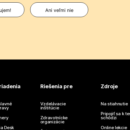
ujem!
Ani veľmi nie
riadenia
Riešenia pre
Zdroje
lavné
Vzdelávacie
Na stiahnutie
ravy
inštitúcie
Pripojiť sa k t
mery
Zdravotnícke
schôdzi
organizácie
ia Desk
Online lekcie