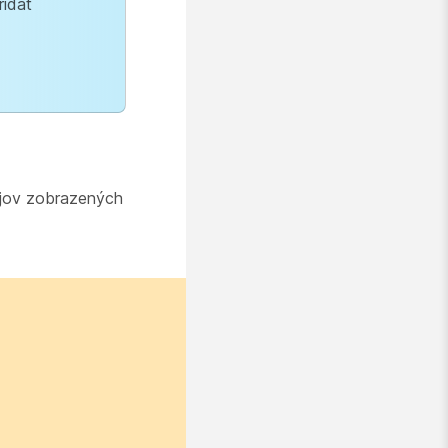
ridať
dajov zobrazených