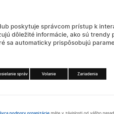
Hub poskytuje správcom prístup k inte
ujú dôležité informácie, ako sú trendy 
oré sa automaticky prispôsobujú param
sielanie správ
Volanie
Zariadenia
právca podpory organizácie
máte v závislosti od vášho nasade