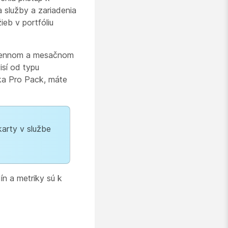
 služby a zariadenia
ieb v portfóliu
ýždennom a mesačnom
sí od typu
ka Pro Pack, máte
karty v službe
n a metriky sú k