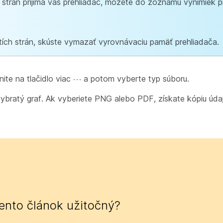
 strán prijíma váš prehliadač, môžete do zoznamu výnimiek p
tích strán, skúste vymazať vyrovnávaciu pamäť prehliadača.
nite na tlačidlo viac
a potom vyberte typ súboru.
 vybratý graf. Ak vyberiete PNG alebo PDF, získate kópiu ú
tento článok užitočný?