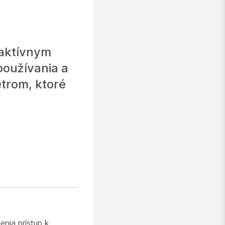
raktívnym
používania a
etrom, ktoré
nia prístup k