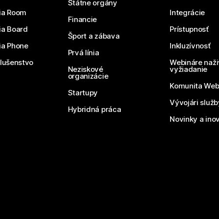
Štátne orgány
ia Room
Integrácie
Financie
ia Board
Prístupnosť
Šport a zábava
ia Phone
Inkluzívnosť
Prvá línia
slušenstvo
Webináre naži
Neziskové
vyžiadanie
organizácie
Komunita We
Startupy
Vývojári služ
Hybridná práca
Novinky a ino