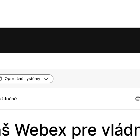
Operačné systémy
užitočné
áš Webex pre vlád