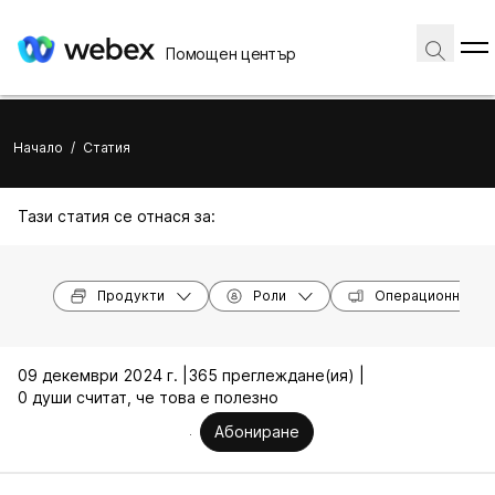
Помощен център
Начало
/
Статия
Тази статия се отнася за:
Продукти
Роли
Операционни си
09 декември 2024 г. |
365 преглеждане(ия) |
0 души считат, че това е полезно
Абониране