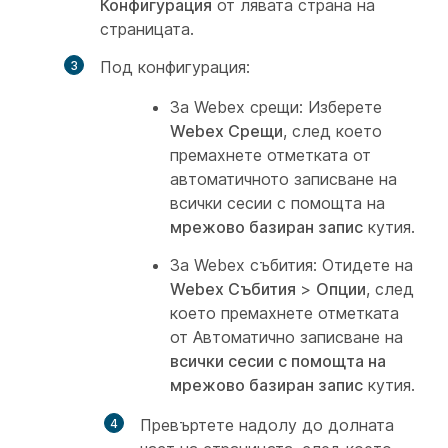
Конфигурация
от лявата страна на
страницата.
Под
конфигурация
:
За Webex срещи: Изберете
Webex Срещи
, след което
премахнете отметката от
автоматичното записване на
всички сесии с помощта на
мрежово базиран запис
кутия.
За Webex събития: Отидете на
Webex Събития
>
Опции
, след
което премахнете отметката
от Автоматично записване на
всички сесии с помощта на
мрежово базиран запис
кутия.
Превъртете надолу до долната