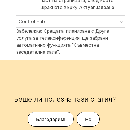
част на страницата, след което
щракнете върху
Актуализиране
.
Control Hub
Забележка:
Срещата, планирана с Друга
услуга за
телеконференция,
ще забрани
автоматично функцията
"Съвместна
заседателна
зала".
Беше ли полезна тази статия?
Благодарим!
Не