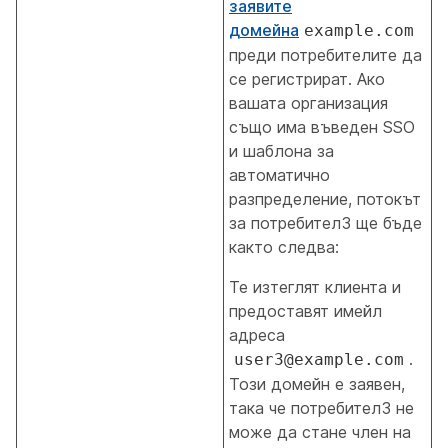
заявите
домейна
example.com
преди потребителите да
се регистрират. Ако
вашата организация
също има въведен SSO
и шаблона за
автоматично
разпределение, потокът
за потребител3 ще бъде
както следва:
Те изтеглят клиента и
предоставят имейл
адреса
.
user3@example.com
Този домейн е заявен,
така че потребител3 не
може да стане член на