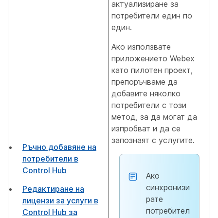
актуализиране за
потребители един по
един.
Ако използвате
приложението Webex
като пилотен проект,
препоръчваме да
добавите няколко
потребители с този
метод, за да могат да
изпробват и да се
запознаят с услугите.
Ръчно добавяне на
потребители в
Control Hub
Ако
синхронизи
Редактиране на
рате
лицензи за услуги в
потребител
Control Hub за