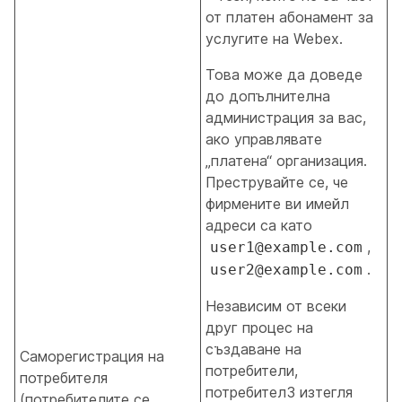
от платен абонамент за
услугите на Webex.
Това може да доведе
до допълнителна
администрация за вас,
ако управлявате
„платена“ организация.
Преструвайте се, че
фирмените ви имейл
адреси са като
,
user1@example.com
.
user2@example.com
Независим от всеки
друг процес на
създаване на
Саморегистрация на
потребители,
потребителя
потребител3 изтегля
(потребителите се