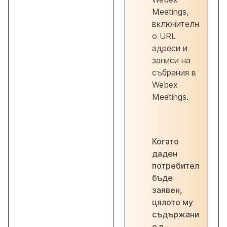
Meetings,
включителн
о URL
адреси и
записи на
събрания в
Webex
Meetings.
Когато
даден
потребител
бъде
заявен,
цялото му
съдържани
е в