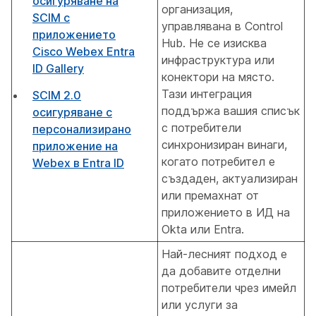
осигуряване на
организация,
SCIM с
управлявана в Control
приложението
Hub. Не се изисква
Cisco Webex Entra
инфраструктура или
ID Gallery
конектори на място.
Тази интеграция
SCIM 2.0
поддържа вашия списък
осигуряване с
с потребители
персонализирано
синхронизиран винаги,
приложение на
когато потребител е
Webex в Entra ID
създаден, актуализиран
или премахнат от
приложението в ИД на
Okta или Entra.
Най-лесният подход е
да добавите отделни
потребители чрез имейл
или услуги за