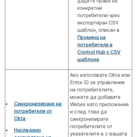
дадете права на
конкретни
потребители чрез
експортиран CSV
шаблон, описан в
Промяна на
потребители в
Control Hub с CSV
шаблона
.
Ако използвате Okta или
Entra ID за управление
на потребителите,
можете да добавите
Синхронизиране на
Webex като приложение
потребители от
и след това да
Okta
синхронизирате
потребителите от
Наследено
указателите в с вашата