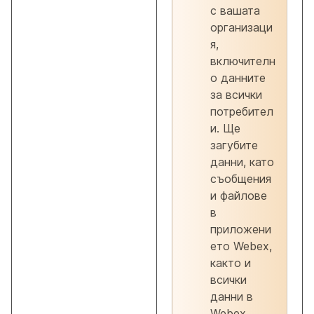
с вашата
организаци
я,
включителн
о данните
за всички
потребител
и. Ще
загубите
данни, като
съобщения
и файлове
в
приложени
ето Webex,
както и
всички
данни в
Webex