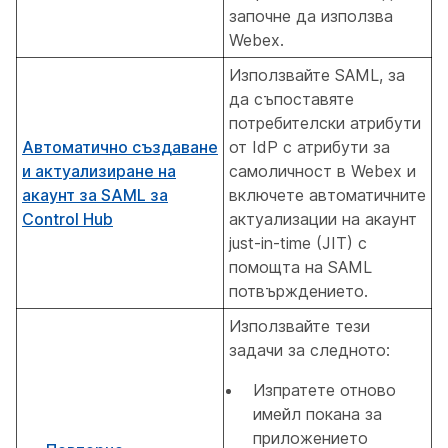
започне да използва
Webex.
Използвайте SAML, за
да съпоставяте
потребителски атрибути
Автоматично създаване
от IdP с атрибути за
и актуализиране на
самоличност в Webex и
акаунт за SAML за
включете автоматичните
Control Hub
актуализации на акаунт
just-in-time (JIT) с
помощта на SAML
потвърждението.
Използвайте тези
задачи за следното:
Изпратете отново
имейл покана за
приложението