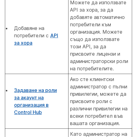
Можете да използвате
API за хора, за да
добавяте автоматично
потребители към
Добавяне на
организация. Можете
потребители с
API
също да използвате
за хора
този API, за да
присвоите лицензи и
администраторски роли
на потребителите.
Ако сте клиентски
администратор с пълни
Задаване на роли
привилегии, можете да
за акаунт на
присвоите роли с
организация в
различни привилегии на
Control Hub
всеки потребител във
вашата организация.
Като администратор на