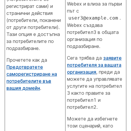
Webex и влиза за първи
регистрират сами) и
път с
странични действия
.
user3@example.com
(потребители, поканени
Webex създава
от други потребители).
потребител3 в общата
Тази опция е достъпна
организация по
за потребителите по
подразбиране
.
подразбиране.
Сега трябва да
заявите
Прочетете как да
потребителя за вашата
Предотвратете
организация
, преди да
саморегистриране на
можете да управлявате
потребителите във
услугите на потребител
вашия домейн
.
3 както правите за
потребител1 и
потребител2.
Можете да избегнете
този сценарий, като