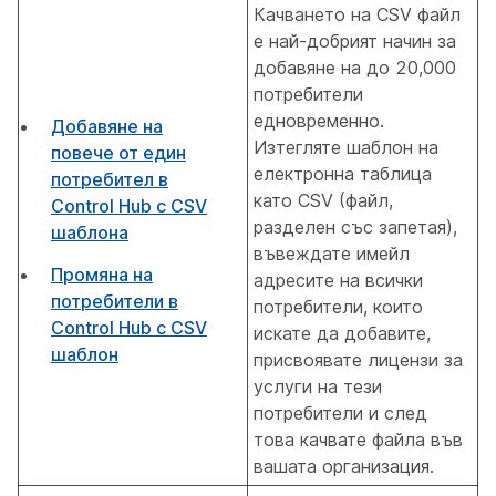
Качването на CSV файл
е най-добрият начин за
добавяне на до 20,000
потребители
едновременно.
Добавяне на
Изтегляте шаблон на
повече от един
електронна таблица
потребител в
като CSV (файл,
Control Hub с CSV
разделен със запетая),
шаблона
въвеждате имейл
Промяна на
адресите на всички
потребители в
потребители, които
Control Hub с CSV
искате да добавите,
шаблон
присвоявате лицензи за
услуги на тези
потребители и след
това качвате файла във
вашата организация.