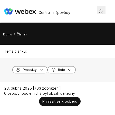
Centrum nápovědy
Domů
/
Článek
Téma článku:
Produkty
Role
23. dubna 2025 |
763 zobrazení |
0 osob/y, podle nichž byl obsah užitečný
Přihlásit se k odběru