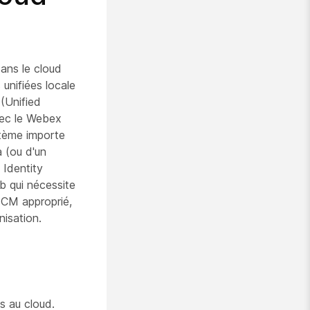
dans le cloud
unifiées locale
(Unified
vec le Webex
stème importe
a (ou d'un
 Identity
b qui nécessite
 CM approprié,
nisation.
s au cloud.