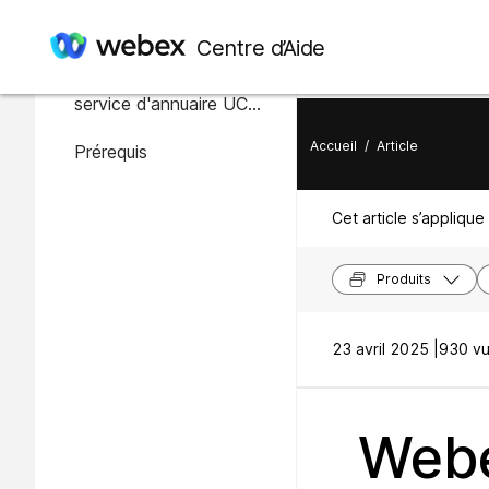
Dans cet article
Centre d’Aide
Prise en charge du
service d'annuaire UC
connecté au cloud
Accueil
/
Article
Prérequis
Webex
Cet article s’applique 
Produits
23 avril 2025 |
930 vu
Webe