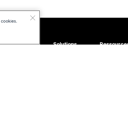
 cookies.
ériphériques
Solutions
Ressource
pour le
sques
Téléchargem
Enseignement
méras
Rejoindre une
Soins de santé
rie de bureaux
Cours en lign
Gouvernement
rie Room
Extensions
Finance
rie Board
Accessibilité
Sports et loisirs
rie Phone
Inclusivité
Frontline
cessoires
Webinaires en 
demande
But non lucratif