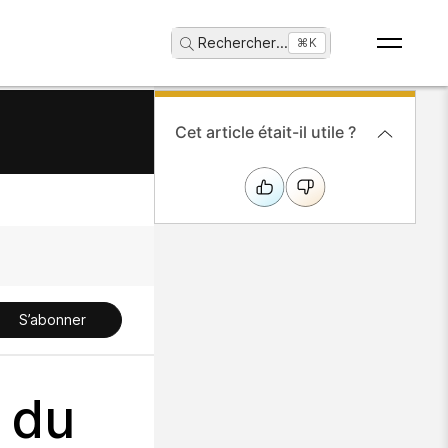
Rechercher
...
⌘K
Cet article était-il utile ?
S’abonner
 du