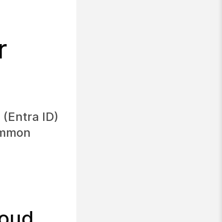
r
 (Entra ID)
Common
loud