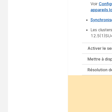
Voir
Config
appareils l
Synchronise
Les cluster
12.5(1)SU4,
Activer le se
Mettre à disp
Résolution d