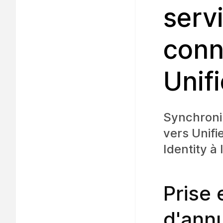
serv
conn
Unif
Synchronis
vers Unif
Identity à 
Prise 
d'ann