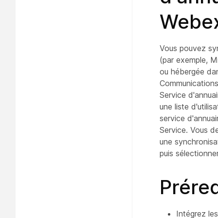
Webe
Vous pouvez sync
(par exemple, Mi
ou hébergée dan
Communications
Service d'annua
une liste d'utili
service d'annua
Service. Vous de
une synchronisat
puis sélectionne
Prére
Intégrez le