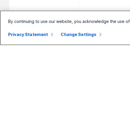
By continuing to use our website, you acknowledge the use of
Privacy Statement
Change Settings
Petite
Enterprise
P
entreprise
Webex Suite
Ca
Tarifs
Calling
Ca
Application
Meetings
Sé
Webex
Messagerie
Sé
Meetings
Slido
Sé
Calling
Webinars
Sé
Messagerie
Events
Ac
Partage d’écran