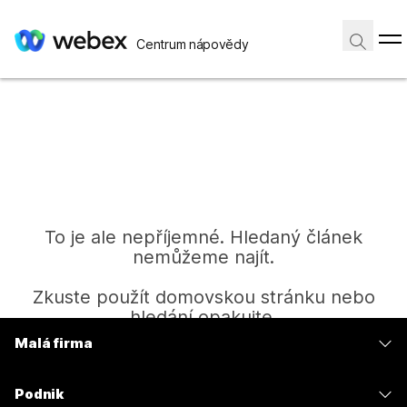
Centrum nápovědy
To je ale nepříjemné. Hledaný článek
nemůžeme najít.
Zkuste použít domovskou stránku nebo
hledání opakujte.
Malá firma
Ceny
Domů
Podnik