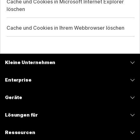
Cache und Cookies in Microsoft Internet Explorer
löschen
Cache und Cookies in Ihrem Webbrowser löschen
Kleine Unternehmen
Preise
Enterprise
Webex-App
Webex Suite
Geräte
Meetings
Calling
Headsets
Calling
Lösungen für
Meetings
Kameras
Nachrichten
Bildung
Nachrichten
Ressourcen
Tisch-Serie
Teilen von Bildschirminhalten
Gesundheitswesen