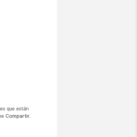
res que están
one
Compartir
.