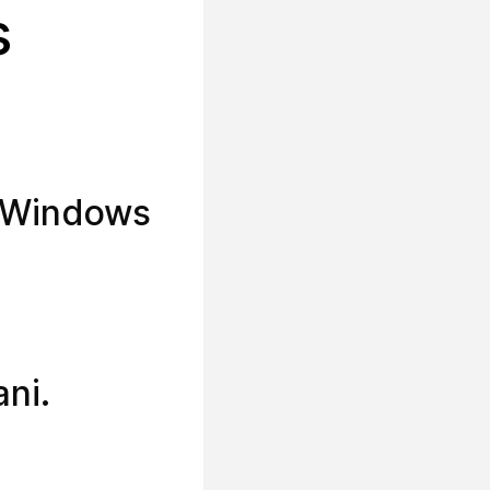
s
s Windows
ni.