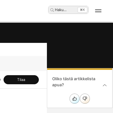
Haku
...
⌘K
Oliko tästä artikkelista
Tilaa
apua?