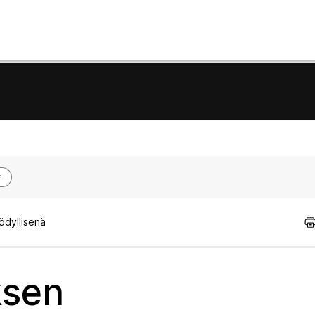
ödyllisenä
ksen