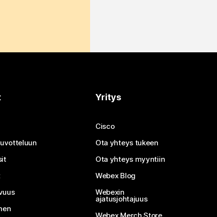
t
Yritys
Cisco
neuvotteluun
Ota yhteys tukeen
it
Ota yhteys myyntiin
t
Webex Blog
vuus
Webexin
ajatusjohtajuus
inen
Webex Merch Store