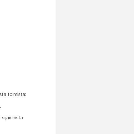
ista toimista:
.
 sijainnista