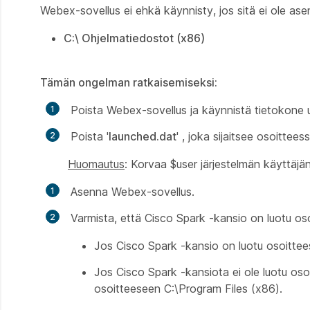
Webex-sovellus ei ehkä käynnisty, jos sitä ei ole as
C:\ Ohjelmatiedostot (x86)
Tämän ongelman ratkaisemiseksi:
Poista Webex-sovellus ja käynnistä tietokone 
Poista '
launched.dat
' , joka sijaitsee osoitte
Huomautus
: Korvaa $user järjestelmän käyttäjän
Asenna Webex-sovellus.
Varmista, että Cisco Spark -kansio on luotu o
Jos Cisco Spark -kansio on luotu osoitte
Jos Cisco Spark -kansiota ei ole luotu os
osoitteeseen
C:\Program Files (x86)
.