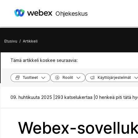
Ohjekeskus
Etusivu
/
Artikkeli
Tämä artikkeli koskee seuraavia:
Tuotteet
Roolit
Käyttöjärjestelmät
09. huhtikuuta 2025 |
293 katselukertaa |
0 henkeä piti tätä hy
Webex-sovellu