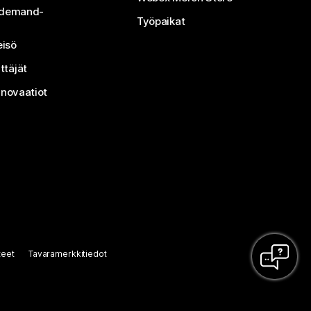
n-demand-
Työpaikat
isö
ttäjät
nnovaatiot
teet
Tavaramerkkitiedot