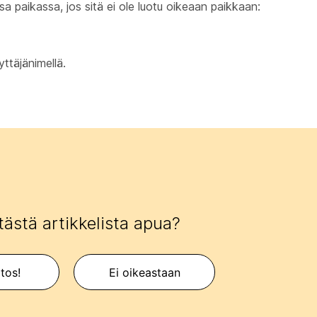
a paikassa, jos sitä ei ole luotu oikeaan paikkaan:
täjänimellä.
tästä artikkelista apua?
itos!
Ei oikeastaan