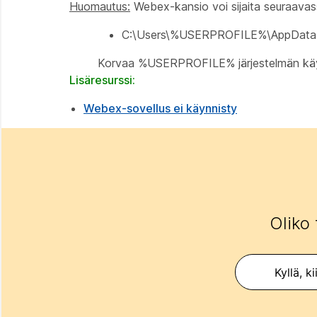
Huomautus:
Webex-kansio voi sijaita seuraavass
C:\Users\%USERPROFILE%\AppData
Korvaa %USERPROFILE% järjestelmän käyt
Lisäresurssi:
Webex-sovellus ei käynnisty
Oliko 
Kyllä, ki