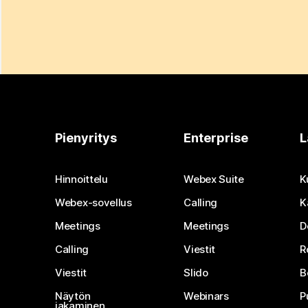
Pienyritys
Enterprise
L
Hinnoittelu
Webex Suite
K
Webex-sovellus
Calling
K
Meetings
Meetings
D
Calling
Viestit
R
Viestit
Slido
B
Näytön
Webinars
P
jakaminen