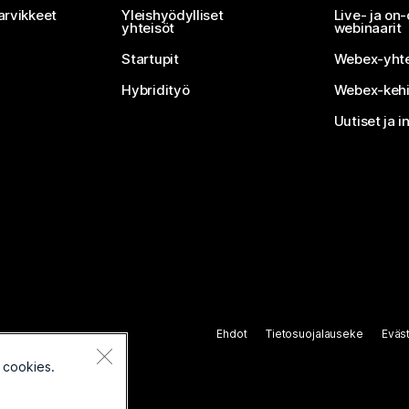
arvikkeet
Yleishyödylliset
Live- ja o
yhteisöt
webinaarit
Startupit
Webex-yhte
Hybridityö
Webex-kehi
Uutiset ja i
Ehdot
Tietosuojalauseke
Eväs
 cookies.