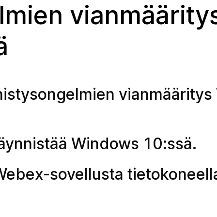
lmien vianmäärity
ä
istysongelmien vianmäärity
käynnistää Windows 10:ssä.
ebex-sovellusta tietokoneella