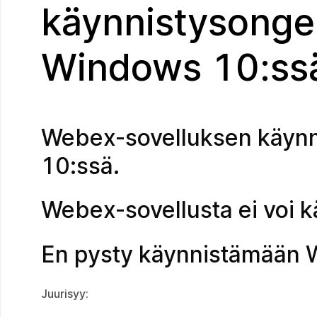
käynnistysonge
Windows 10:ss
Webex-sovelluksen käynn
10:ssä.
Webex-sovellusta ei voi 
En pysty käynnistämään W
Juurisyy: