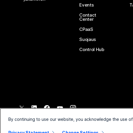
Events
T
Contact
Center
CPaaS
Suojaus
Control Hub
©
2026
Cisco ja/tai sen tytäryhtiöt. Kaikki oikeudet pidätetään.
By continuing to use our website, you acknowledge the use of
Privacy Statement
Change Settings