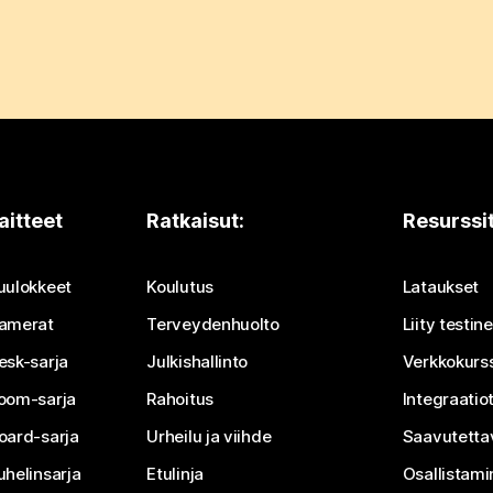
aitteet
Ratkaisut:
Resurssi
uulokkeet
Koulutus
Lataukset
amerat
Terveydenhuolto
Liity testi
esk-sarja
Julkishallinto
Verkkokurss
oom-sarja
Rahoitus
Integraatio
oard-sarja
Urheilu ja viihde
Saavutetta
uhelinsarja
Etulinja
Osallistam