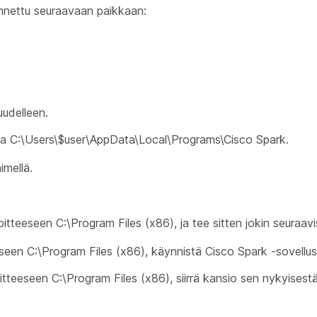
ennettu seuraavaan paikkaan:
uudelleen.
essa C:\Users\$user\AppData\Local\Programs\Cisco Spark.
imellä.
soitteeseen
C:\Program Files (x86)
, ja tee sitten jokin seuraav
eseen
C:\Program Files (x86)
, käynnistä Cisco Spark -sovellus
oitteeseen
C:\Program Files (x86)
, siirrä kansio sen nykyisestä