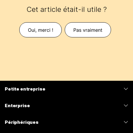
Cet article était-il utile ?
Oui, merci !
Pas vraiment
Petite entreprise
Tarifs
Enterprise
Application Webex
Webex Suite
Périphériques
Meetings
Calling