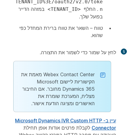
TENANT_ID%3E/oauth2/v2.0/toke
. החלף
במזהה הדייר
<TENANT_ID>
n
בפועל שלך.
טווח
– השאר את טווח ברירת המחדל כפי
שהוא.
5
לחץ על
שמור
כדי לשמור את התצורה.
Webex Contact Center מאמת את
הקישוריות ליישום Microsoft
Dynamics 365 מחובר. אם החיבור
מצליח, המערכת שומרת את
האישורים ומציגה הודעת אישור.
עיין ב- Microsoft Dynamics IVR Custom HTTP
Connector
לקבלת פרטים אודות אופן תחילת