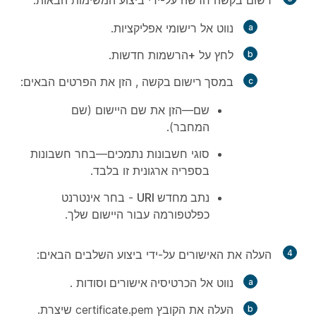
רשום בקשה חדשה על-ידי ביצוע המשימות הבאות:
נווט אל
רישומי
אפליקציות.
לחץ על
+הרשמות
חדשות.
במסך רישום בקשה
, הזן את הפרטים הבאים:
שם
—הזן את שם היישום (שם
המחבר).
סוגי
חשבונות נתמכים—בחר
חשבונות
בספריה
ארגונית זו בלבד.
נתב מחדש URI
- בחר אינטרנט
כפלטפורמה עבור היישום שלך.
4
העלה את האישורים על-ידי ביצוע השלבים הבאים:
נווט אל
הכרטיסיה אישורים וסודות
.
העלה את הקובץ certificate.pem שיצרת.