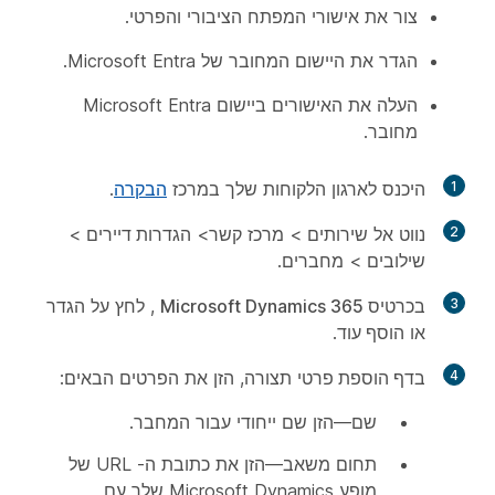
צור את אישורי המפתח הציבורי והפרטי.
הגדר את היישום המחובר של Microsoft Entra.
העלה את האישורים ביישום Microsoft Entra
מחובר.
1
היכנס לארגון הלקוחות שלך במרכז
הבקרה
.
2
נווט אל
שירותים
>
מרכז
קשר>
הגדרות דיירים
>
שילובים
>
מחברים
.
3
בכרטיס Microsoft Dynamics 365
, לחץ על
הגדר
או
הוסף עוד
.
4
בדף הוספת פרטי
תצורה, הזן את הפרטים הבאים:
שם
—הזן שם ייחודי עבור המחבר.
תחום
משאב—הזן את כתובת ה- URL של
מופע Microsoft Dynamics שלך עם