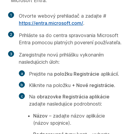
Microsoft Entra.
1
Otvorte webový prehliadač a zadajte #
https://entra.microsoft.com/
.
2
Prihláste sa do centra spravovania Microsoft
Entra pomocou platných poverení používateľa.
3
Zaregistrujte novú prihlášku vykonaním
nasledujúcich úloh:
Prejdite na
položku Registrácie
aplikácií.
Kliknite na položku
+ Nové registrácie
.
Na
obrazovke Registrácia aplikácie
zadajte nasledujúce podrobnosti:
Názov
– zadajte názov aplikácie
(názov spojnice).