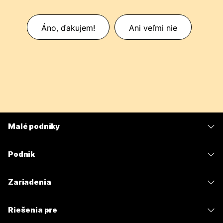
Áno, ďakujem!
Ani veľmi nie
Malé podniky
Ceny
Podnik
Aplikácia Webex
Webex Suite
Zariadenia
Meetings
Calling
Náhlavné súpravy
Calling
Riešenia pre
Meetings
Kamery
Odosielanie správ