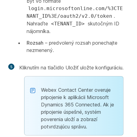
byť vo formáte
login.microsoftonline.com/%3CTE
.
NANT_ID%3E/oauth2/v2.0/token
Nahraďte
skutočným ID
<TENANT_ID>
nájomníka.
Rozsah
– predvolený rozsah ponechajte
nezmenený.
5
Kliknutím na tlačidlo Uložiť
uložte konfiguráciu.
Webex Contact Center overuje
pripojenie k aplikácii Microsoft
Dynamics 365 Connected. Ak je
pripojenie úspešné, systém
poverenia uloží a zobrazí
potvrdzujúcu správu.