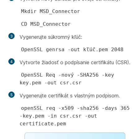
Mkdir MSD_Connector
CD MSD_Connector
3
Vygenerujte súkromný kľúč:
OpenSSL genrsa -out kľúč.pem 2048
4
Vytvorte žiadosť o podpísanie certifikátu (CSR).
OpenSSL Req -nový -SHA256 -key
key.pem -out csr.csr
5
Vygenerujte certifikát s vlastným podpisom.
openSSL req -x509 -sha256 -days 365
-key.pem -in csr.csr -out
certificate.pem