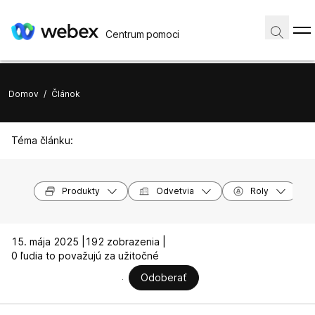
Centrum pomoci
Domov
/
Článok
Téma článku:
Produkty
Odvetvia
Roly
15. mája 2025 |
192 zobrazenia |
0 ľudia to považujú za užitočné
Odoberať