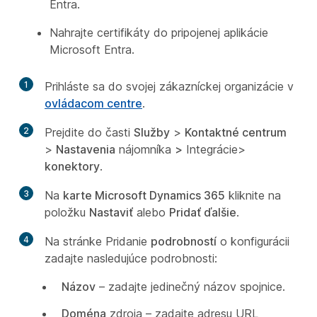
Entra.
Nahrajte certifikáty do pripojenej aplikácie
Microsoft Entra.
1
Prihláste sa do svojej zákazníckej organizácie v
ovládacom centre
.
2
Prejdite do časti
Služby
>
Kontaktné centrum
>
Nastavenia
nájomníka
>
Integrácie>
konektory
.
3
Na
karte Microsoft Dynamics 365
kliknite na
položku
Nastaviť
alebo
Pridať ďalšie
.
4
Na stránke Pridanie
podrobností
o konfigurácii
zadajte nasledujúce podrobnosti:
Názov
– zadajte jedinečný názov spojnice.
Doména
zdroja – zadajte adresu URL