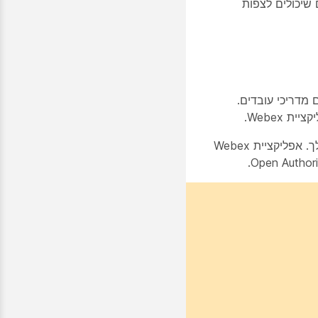
ם שיכולים לצפות
הוסיף תכונות המשתמשות במדיניות אבטחה קיימות כמו כניסה יחידה (SSO) או סנכרון אפליקציית Webex עם מדריכי עובדים.
החברה שלך יכולה גם להגדיר את אפליקציית Webex כך שתדרוש סיסמאות ואימות התואמים לתקני האבטחה של החברה שלך. אפליקציית Webex