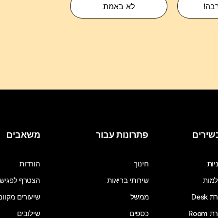
רבה!
לא באמת
שירים
פתרונות עבור
משאבים
יות
חינוך
הורדות
מות
שירותי בריאות
הצטרף לפגיש
Desk
ממשל
שיעורים מקוונ
Room
כספים
שילובים