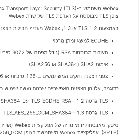
צופן TLS מבוססת על העדפת TLS של שרת Webex.
באמצעות TLS 1.2 או 1.3, Webex מעדיף חבילות הצפנה באמצעות:
ECDHE למשא ומתן מרכזי
תעודות מבוססות RSA (גודל מפתח של 3072 סיביות)
אימות SHA2 (SHA384 או SHA256)
צפני הצפנה חזקים המשתמשים ב-128 סיביות או 256 סיביות (כגון AES_256_GCM, AES_128_GCM, ו- CHACHA20_POLY1305)
כדוגמה, אלו הן הצפנים האפשריים שבהם נעשה שימוש בהתאם להעדפת 
TLS גרסה 1.2—TLS_ECDHE_RSA_עם_AES_256_GCM_SHA384
TLS גרסה 1.3—TLS_AES_256_GCM_SHA384
(SRTP). אפליקציית Webex משתמשת בצופן AEAD_AES_256_GCM כדי להצפין מדיה.