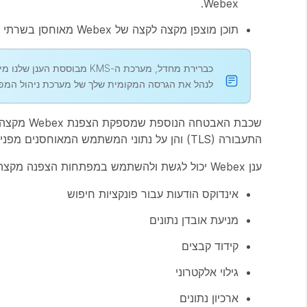
Webex.
תוכן מוצפן מקצה לקצה של Webex מאוחסן בשרתי תוכן בענן Webex המשתמשים ב-AES-256-CTR כדי להצפין נתונים במנוחה.
לנהל את הגרסה המקומית שלך של מערכת ניהול המפ
שכבת האב
התעבורה (TLS) והן על נתוני המשתמש המאוחסנים מפני גורמים פוגעניים פוטנציאליים בענן Webex.
ענן Webex יכול לגשת ולהשתמש במפתחות הצפנה מקצה לקצה, אך רק כדי לפענח נתונים כנדרש עבור שירותי ליבה כגון:
אינדוקס הודעות עבור פונקציות חיפוש
מניעת אובדן נתונים
קידוד קבצים
גילוי אלקטרוני
ארכיון נתונים