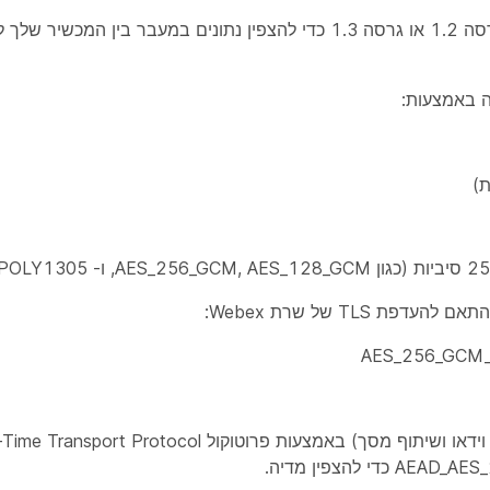
Webex משתמש ב-Transport Layer Security (TLS) גרסה 1.2 או גרסה 1.3 כדי להצפין נתונים ב
TLS של שרת Webex:
סיסקו מאבטחת זרמי מדיה של אפליקציית Webex (אודיו, וידאו ושיתוף מסך) באמצעות פרוטו