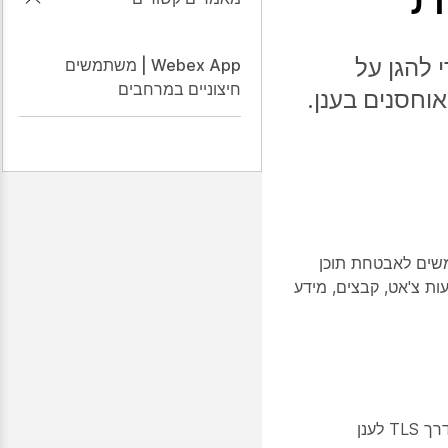
י להגן על
Webex App | משתמשים
חיצוניים במרחבים
וחסנים בענן.
לנהל מפתחות הצפנה המשמשים לאבטחת תוכן
 כגון הודעות צ'אט, קבצים, מידע
אפליקציית Webex משתמשת בהצפנה מקצה לקצה כדי להצפין תוכן באמצעות צופן AES-256-GCM לפני שידור התוכן דרך TLS לענן