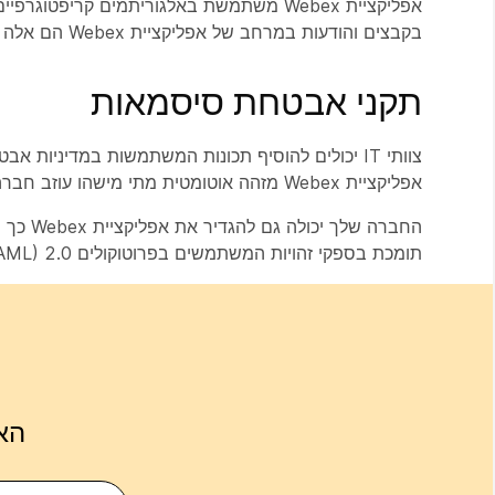
אפליקציית Webex משתמשת באלגוריתמים קרי
בקבצים והודעות במרחב של אפליקציית Webex הם אלה שהוזמנו למרחב זה או אנשים מורשים.
תקני אבטחת סיסמאות
אפליקציית Webex מזהה אוטומטית מתי מישהו עוזב חברה, כך שעובדים לשעבר לא יוכלו לגשת לנתוני החברה באמצעות אפליקציית Webex.
תומכת בספקי זהויות המשתמשים בפרוטוקולים Security Assertion Markup Language (SAML) 2.0 ו-Open Authorization (OAuth) 2.0.
הא