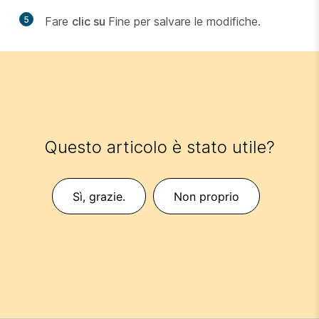
5
Fare
clic su
Fine per salvare le modifiche.
Questo articolo è stato utile?
Sì, grazie.
Non proprio