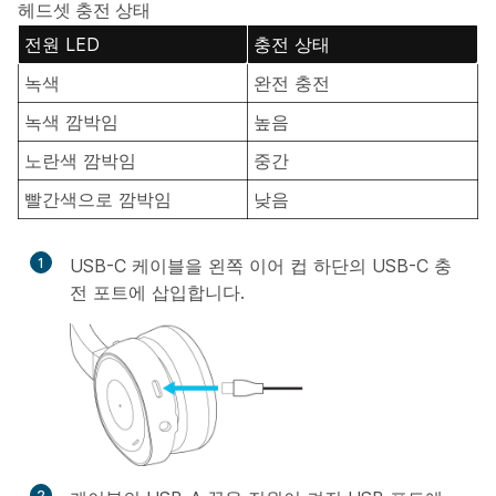
헤드셋 충전 상태
전원 LED
충전 상태
녹색
완전 충전
녹색 깜박임
높음
노란색 깜박임
중간
빨간색으로 깜박임
낮음
1
USB-C 케이블을 왼쪽 이어 컵 하단의 USB-C 충
전 포트에 삽입합니다.
2