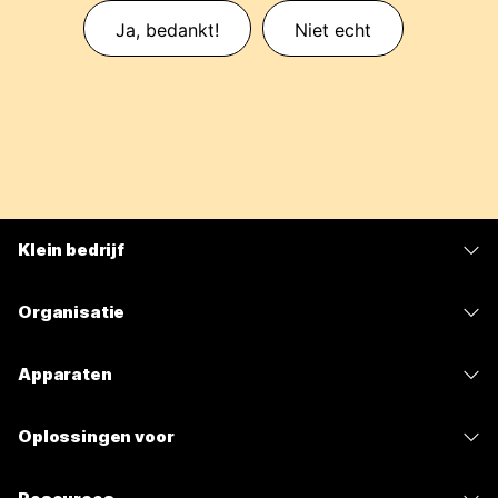
Ja, bedankt!
Niet echt
Klein bedrijf
Prijzen
Organisatie
Webex-app
Webex Suite
Apparaten
Meetings
Calling
Headsets
Calling
Oplossingen voor
Meetings
Camera's
Berichten
Onderwijs
Berichten