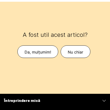
A fost util acest articol?
Da, mulțumim!
Nu chiar
Întreprindere mică
Prețuri