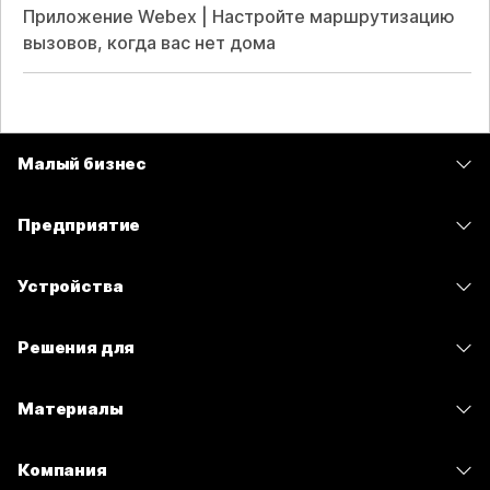
Приложение Webex | Настройте маршрутизацию
вызовов, когда вас нет дома
Малый бизнес
Цены
Предприятие
Приложение Webex
Webex Suite
Устройства
Совещания
Calling
гарнитуры
Calling
Решения для
Совещания
Камеры
Сообщения
Образование
Сообщения
Материалы
Серия Desk
Совместный доступ к экрану
Здравоохранение
Slido
Скачивания
Серия Room
Компания
Государственный сектор
Вебинары