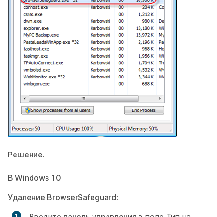
Решение.
В Windows 10.
Удаление BrowserSafeguard
:
Введите
панель управления
в поле
Тип на