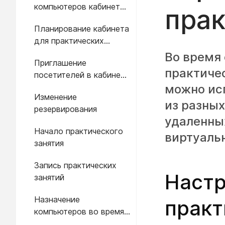
компьютеров кабинета
прак
для практических
Планирование кабинета
занятий
для практических
зарегистрированным
занятий,
посетителям
Во время 
Приглашение
организованных по
практичес
посетителей в кабинет
запросу
для практических
можно исп
Изменение
занятий,
из разны
резервирования
организованных по
удаленны
запросу
Начало практического
виртуальн
занятия
Запись практических
Настр
занятий
Назначение
практ
компьютеров во время
практических занятий