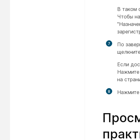
В таком 
Чтобы на
"Назначе
зарегист
7
По завер
щелкнит
Если дос
Нажмит
на стран
8
Нажмит
Просм
практ