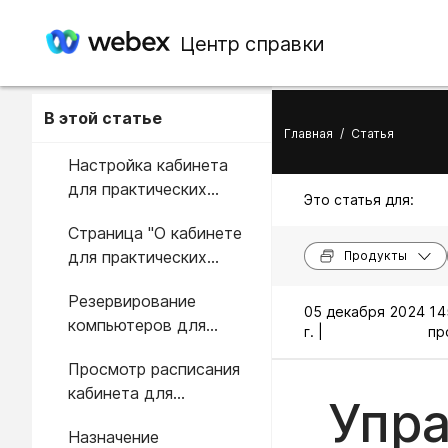
Центр справки
В этой статье
Главная
/
Статья
Настройка кабинета
для практических
Это статья для:
занятий
Страница "О кабинете
для практических
Продукты
занятий"
Резервирование
05 декабря 2024
14
компьютеров для
г. |
пр
кабинета для
Просмотр расписания
практических занятий в
кабинета для
ходе сеанса
Упра
практических занятий
Назначение