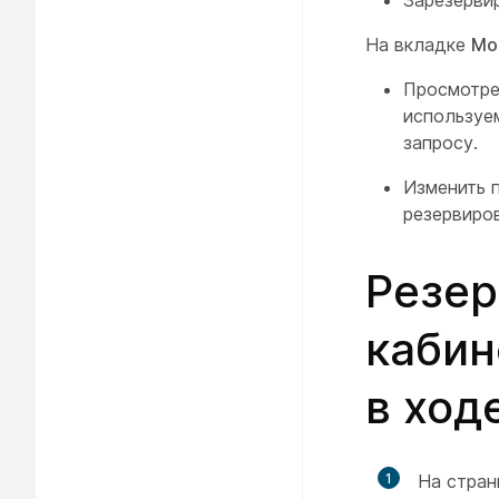
Зарезерви
На вкладке
Мо
Просмотрет
используем
запросу.
Изменить 
резервиро
Резер
кабин
в ход
1
На стран