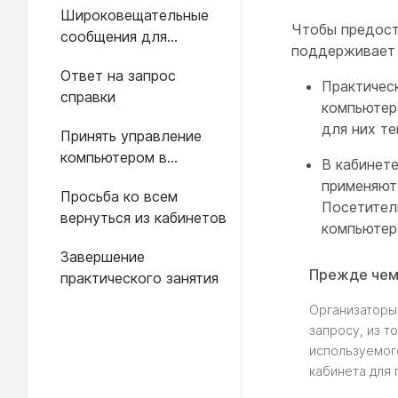
Широковещательные
Чтобы предост
сообщения для
поддерживает 
участников
Ответ на запрос
Практичес
справки
компьютер
для них те
Принять управление
компьютером в
В кабинете
кабинете для
применяют 
Просьба ко всем
практических занятий
Посетител
вернуться из кабинетов
компьютер
Завершение
Прежде чем
практического занятия
Организаторы
запросу, из т
используемог
кабинета для 