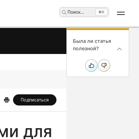
Поиск
...
⌘K
Была ли статья
полезной?
Подписаться
ми для