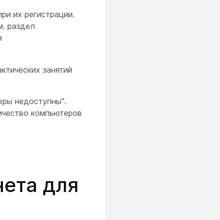
ри их регистрации.
м. раздел
я
актических занятий
еры недоступны".
личество компьютеров
нета для