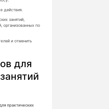
росу.
е действия.
ких занятий,
й, организованных по
телей и отменить
ов для
 занятий
для практических