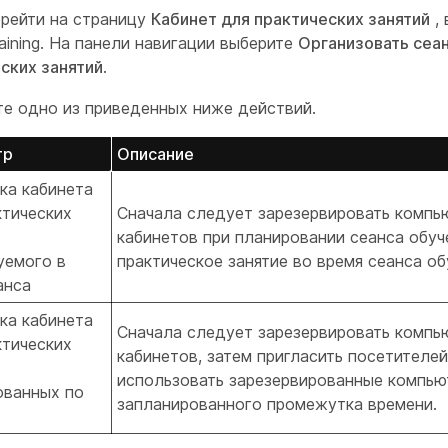
рейти на страницу
Кабинет для практических занятий
, 
aining. На панели навигации выберите
Организовать сеа
ских занятий
.
е одно из приведенных ниже действий.
тр
Описание
ка кабинета
ктических
Сначала следует зарезервировать компь
кабинетов при планировании сеанса обуче
уемого в
практическое занятие во время сеанса об
анса
ка кабинета
Сначала следует зарезервировать компь
ктических
кабинетов, затем пригласить посетителей
использовать зарезервированные компью
ованных по
запланированного промежутка времени.