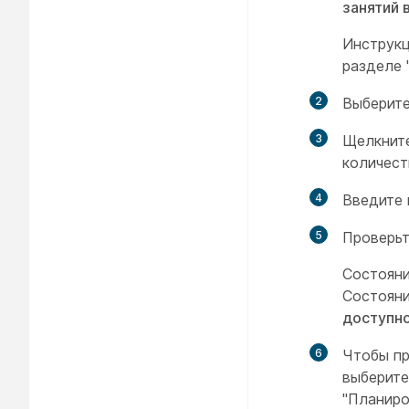
занятий 
Инструкц
разделе 
2
Выберите
3
Щелкнит
количест
4
Введите 
5
Проверьт
Состояни
Состояни
доступн
6
Чтобы пр
выберит
"Планиро