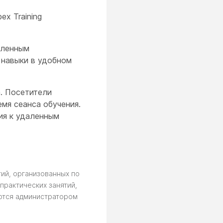
x Training
аленным
 навыки в удобном
а. Посетители
мя сеанса обучения.
ия к удаленным
ий, организованных по
практических занятий,
ются администратором