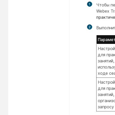
1
Чтобы пе
Webex Tr
практиче
2
Выполнит
Параме
Настрой
для пра
занятий,
использ
ходе се
Настрой
для пра
занятий,
организ
запросу