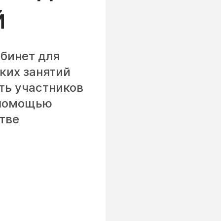
й
абинет для
ких занятий
ть участников
 помощью
тве