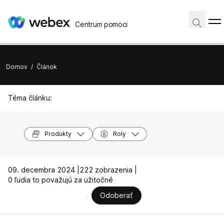
Centrum pomoci
Domov
/
Článok
Téma článku:
Produkty
Roly
09. decembra 2024 |
222 zobrazenia |
0 ľudia to považujú za užitočné
Odoberať