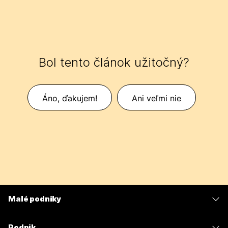
Bol tento článok užitočný?
Áno, ďakujem!
Ani veľmi nie
Malé podniky
Ceny
Podnik