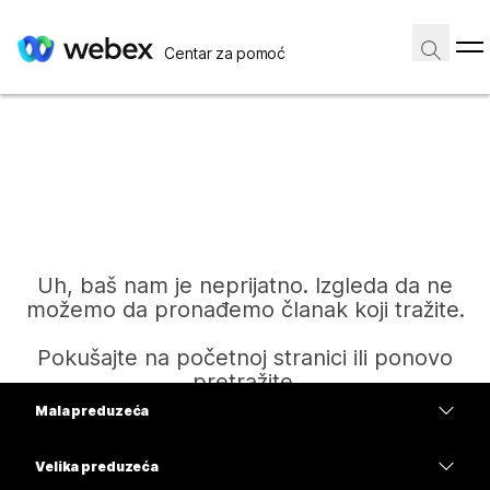
Centar za pomoć
Uh, baš nam je neprijatno. Izgleda da ne
možemo da pronađemo članak koji tražite.
Pokušajte na početnoj stranici ili ponovo
pretražite.
Mala preduzeća
Cene
Velika preduzeća
Početak