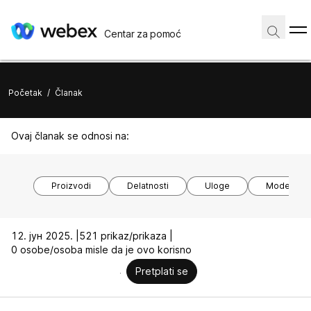
Centar za pomoć
Početak
/
Članak
Ovaj članak se odnosi na:
Proizvodi
Delatnosti
Uloge
Modeli ure
12. јун 2025. |
521 prikaz/prikaza |
0 osobe/osoba misle da je ovo korisno
Pretplati se