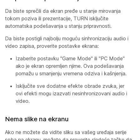
Da biste sprečili da ekran pređe u stanje mirovanja
tokom poziva ili prezentacije, TURN isključite
automatska podešavanja u stanju pripravnosti.
Da biste postigli najbolju moguću sinhronizaciju audio i
video zapisa, proverite postavke ekrana:
Izaberite postavku "Game Mode" ili "PC Mode"
ako je ekran opremljen njime. Ova podešavanja
pomažu u smanjenju vremena odziva i kašnjenja.
Isključite sve dodatne efekte obrade zvuka, jer
ovi efekti mogu izazvati nesinhronizovani audio i
video.
Nema slike na ekranu
Ako ne možete da vidite sliku sa vašeg uređaja serije
soba na ekranu, možete da proverite sledeće tačke da