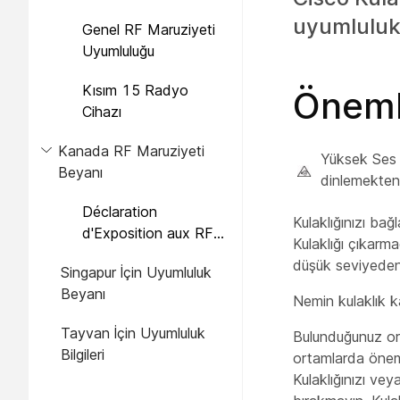
uyumluluk 
Genel RF Maruziyeti
Uyumluluğu
Kısım 15 Radyo
Önemli
Cihazı
Kanada RF Maruziyeti
Yüksek Ses 
Beyanı
dinlemekten
Déclaration
Kulaklığınızı ba
d'Exposition aux RF
Kulaklığı çıkarm
Canadienne
düşük seviyeden
Singapur İçin Uyumluluk
Beyanı
Nemin kulaklık 
Tayvan İçin Uyumluluk
Bulunduğunuz orta
Bilgileri
ortamlarda önemli
Kulaklığınızı vey