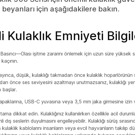
beyanları için aşağıdakilere bakın.
 Kulaklık Emniyeti Bilgil
Basıncı—Olası işitme zararını önlemek için uzun süre yüksek 
 kaçının.
ğlayınca, düşük, kulaklığı takmadan önce kulaklık hoparlörünün s
adan önce ses seviyesini azaltmayı unutmazsanız, kulaklığı ye
 başlar.
kapaklarına, USB-C yuvasına veya 3,5 mm jaka girmesine izin 
ma dikkat edin. Kulaklığınız kullanılırken özellikle acil duruml
 dış seslerin duyulmasını engelleyebilir. Kulaklığı sürüş sırası
a kulaklık kablolarını insanların veya evcil hayvanların takılıp d