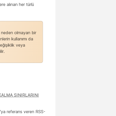
e alınan her türlü
me neden olmayan bir
lerin kullanımı da
eğişiklik veya
ir.
KALMA SINIRLARINI
6'ya referans veren RSS-