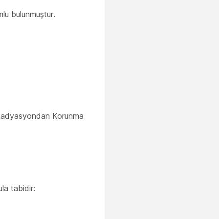
mlu bulunmuştur.
an Radyasyondan Korunma
la tabidir: