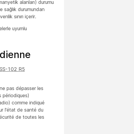
omanyetik alanları) durumu
 ve sağlık durumundan
lik sınırı içerir.
elerle uyumlu
adienne
SS-102 R5
 ne pas dépasser les
s périodiques)
radio) comme indiqué
r l'état de santé du
écurité de toutes les