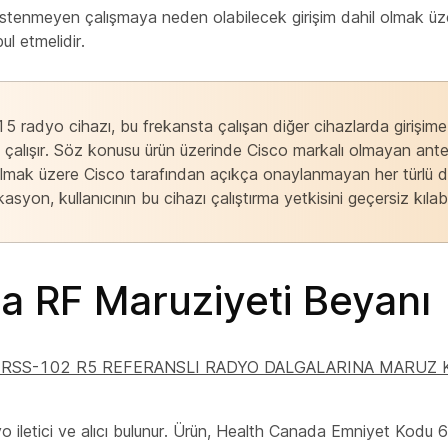
İstenmeyen çalışmaya neden olabilecek girişim dahil olmak üzer
bul etmelidir.
15 radyo cihazı, bu frekansta çalışan diğer cihazlarda girişi
 çalışır. Söz konusu ürün üzerinde Cisco markalı olmayan anten
olmak üzere Cisco tarafından açıkça onaylanmayan her türlü d
asyon, kullanıcının bu cihazı çalıştırma yetkisini geçersiz kılabil
a RF Maruziyeti Beyanı
D RSS-102 R5 REFERANSLI RADYO DALGALARINA MARUZ 
o iletici ve alıcı bulunur. Ürün, Health Canada Emniyet Kodu 