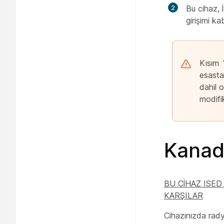
Bu cihaz, 
girişimi ka
Kısım 
esasta
dahil 
modifik
Kanad
BU CİHAZ ISE
KARŞILAR
Cihazınızda rady