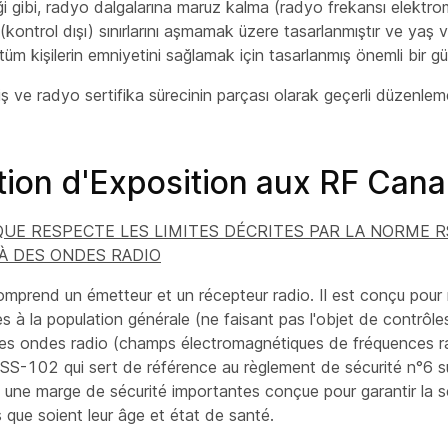
iği gibi, radyo dalgalarına maruz kalma (radyo frekansı elektr
 (kontrol dışı) sınırlarını aşmamak üzere tasarlanmıştır ve yaş
üm kişilerin emniyetini sağlamak için tasarlanmış önemli bir güven
iş ve radyo sertifika sürecinin parçası olarak geçerli düzenlem
tion d'Exposition aux RF Can
QUE RESPECTE LES LIMITES DÉCRITES PAR LA NORME R
 À DES ONDES RADIO
omprend un émetteur et un récepteur radio. Il est conçu pour
les à la population générale (ne faisant pas l'objet de contrôle
des ondes radio (champs électromagnétiques de fréquences 
SS-102 qui sert de référence au règlement de sécurité n°6 su
 une marge de sécurité importantes conçue pour garantir la s
 que soient leur âge et état de santé.