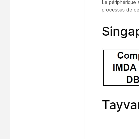
Le périphérique 
processus de cer
Singa
Tayvan