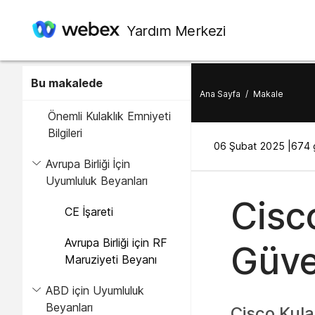
Yardım Merkezi
Bu makalede
Ana Sayfa
/
Makale
Önemli Kulaklık Emniyeti
Bilgileri
06 Şubat 2025 |
674 
Avrupa Birliği İçin
Uyumluluk Beyanları
Cisc
CE İşareti
Avrupa Birliği için RF
Güve
Maruziyeti Beyanı
ABD için Uyumluluk
Beyanları
Cisco Kulak