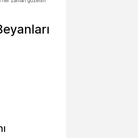
arı her zaman gözetim
Beyanları
nı