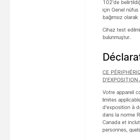
102'de belirtild
için Genel nüfus
bağımsız olarak t
Cihaz test edilm
bulunmuştur.
Déclara
CE PÉRIPHÉRI
D'EXPOSITION
Votre appareil c
limites applicab
d'exposition à 
dans la norme R
Canada et inclut
personnes, quels