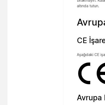
bırakmayın. Kula
altında tutun.
Avrupa
CE İşare
Aşağıdaki CE işa
Avrupa B