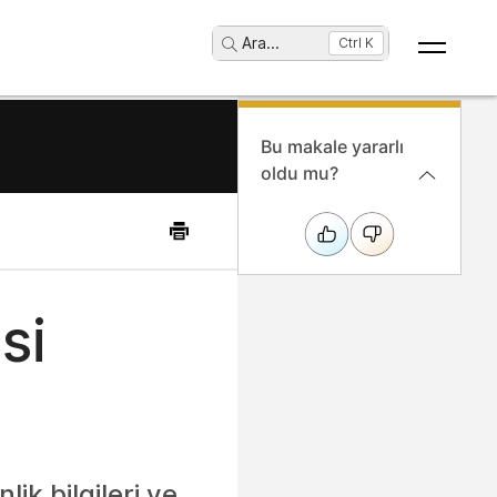
Ara
...
Ctrl K
Bu makale yararlı
oldu mu?
si
ik bilgileri ve