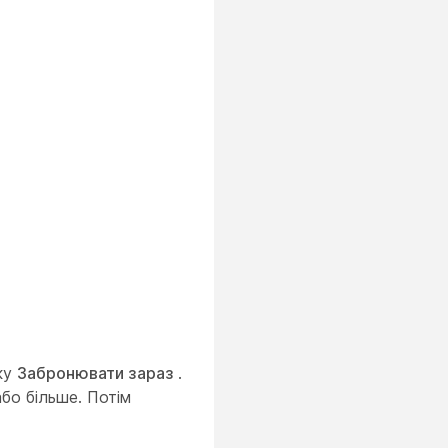
р
ку
Забронювати зараз
.
бо більше. Потім