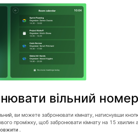
нювати вільний номе
льний, ви можете забронювати кімнату, натиснувши кноп
ового проміжку, щоб забронювати кімнату на 15 хвилин а
овжити
.