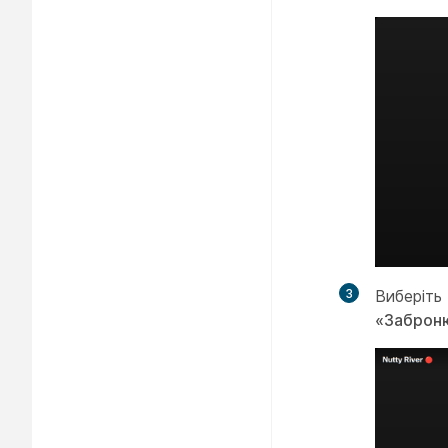
3
Виберіть
«Заброню