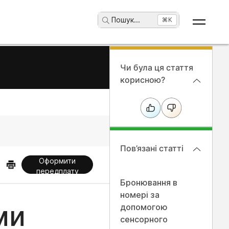
Пошук
...
⌘K
Чи була ця стаття
корисною?
Пов’язані статті
Оформити
передплату
Бронювання в
номері за
ми
допомогою
сенсорного