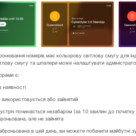
ронювання номерів має кольорову світлову смугу для інд
вітлову смугу та шпалери може налаштувати адміністрато
орами є:
в наявності
 використовується або зайнятий
устріч починається незабаром (за 10 хвилин до початку н
броньована, але не зайнята
аброньована в цей день, ви можете побачити майбутні зус