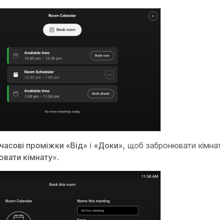
часові проміжки «Від»
і
«Доки»,
щоб забронювати кімнату
вати кімнату
».