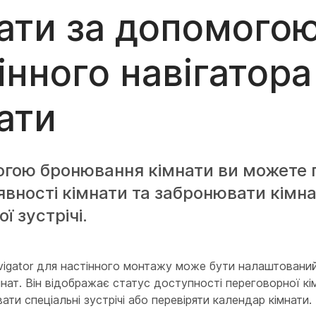
ати за допомого
інного навігатора
ати
огою бронювання кімнати ви можете 
явності кімнати та забронювати кімн
ї зустрічі.
igator для настінного монтажу може бути налаштований
нат. Він відображає статус доступності переговорної кім
ти спеціальні зустрічі або перевіряти календар кімнати.