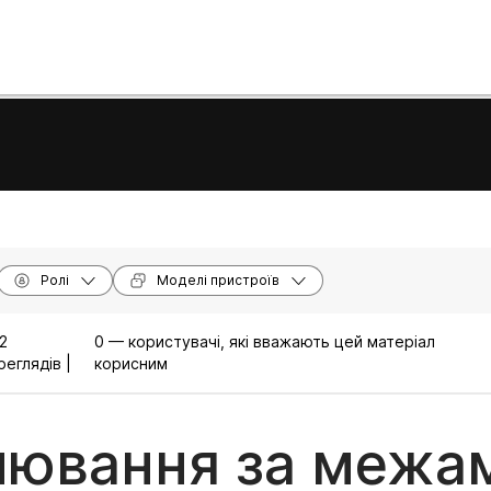
Ролі
Моделі пристроїв
2
0 — користувачі, які вважають цей матеріал
реглядів |
корисним
нювання за межа