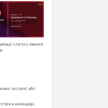
икації статусу кімнати
р.
ової зустрічі) або
трічі в календарі.