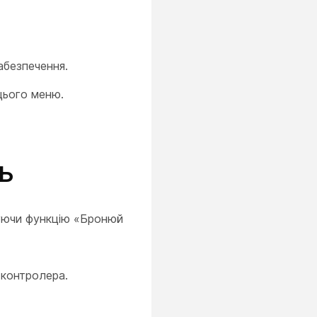
абезпечення.
цього меню.
ь
вуючи функцію «Бронюй
 контролера.