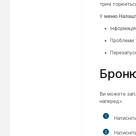
тричі торкніть
У
меню Налаш
Інформація
Проблеми 
Перезапуск
Броню
Ви можете запл
наперед».
1
Натисніт
2
Натисніт