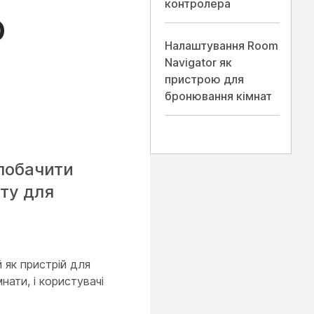
контролера
ю
Налаштування Room
Navigator як
пристрою для
бронювання кімнат
побачити
ату для
 як пристрій для
нати, і користувачі