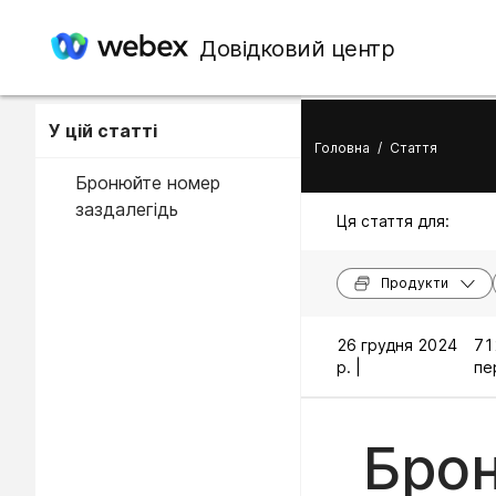
Довідковий центр
У цій статті
Головна
/
Стаття
Бронюйте номер
заздалегідь
Ця стаття для:
Продукти
26 грудня 2024
71
р. |
пе
Бро