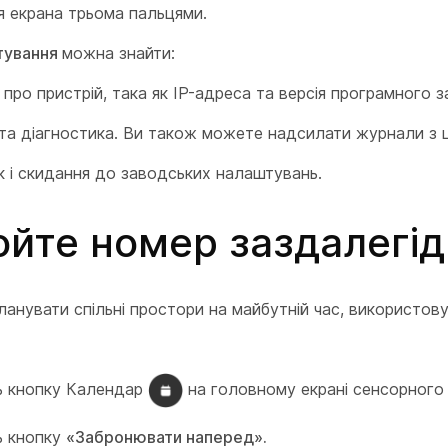
ся екрана трьома пальцями.
тування
можна знайти:
 про пристрій, така як IP-адреса та версія програмного з
та діагностика. Ви також можете надсилати журнали з 
 і скидання до заводських налаштувань.
йте номер заздалегід
анувати спільні простори на майбутній час, використо
ь кнопку Календар
на головному екрані сенсорного
ь кнопку
«Забронювати наперед».