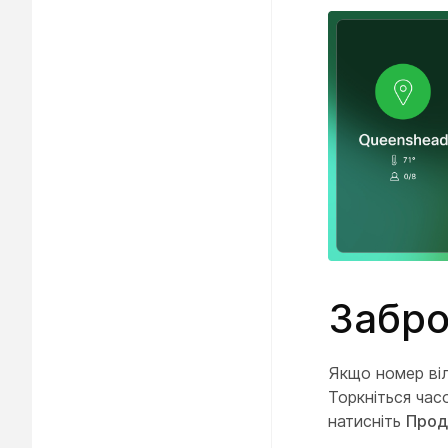
Забро
Якщо номер ві
Торкніться час
натисніть
Прод