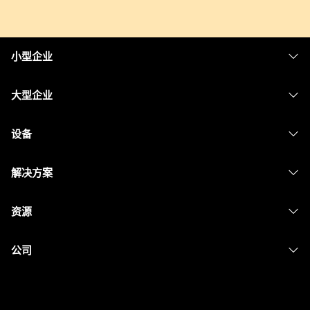
小型企业
定价
大型企业
Webex 应用程序
Webex Suite
设备
Meetings
Calling
头戴式耳机
Calling
解决方案
Meetings
摄像头
消息传递
教育
消息传递
资源
Desk 系列
屏幕共享
医疗保健
Slido
下载
Room 系列
公司
政府
Webinars
加入测试会议
Board 系列
Cisco
财务
Events
在线课程
Phone 系列
联系技术支持
体育与娱乐