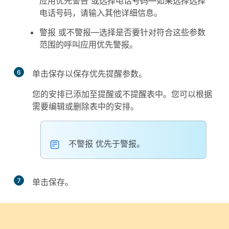
应用优先警告
或选择电话号
码—如果选
择选择
电话号
码，请输入其他详细信息。
警报
或
不警报
—选择是否要针对符合这些参数
范围的呼叫应用优先警报。
6
单击
保存
以保存优先提醒参数。
您的安排已添加至
提醒
或
不提醒
表中。您可以根据
需要编辑或删除表中的安排。
不警报
优先于
警报
。
7
单击
保存
。