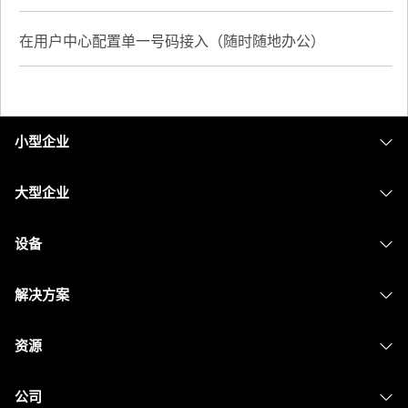
在用户中心配置单一号码接入（随时随地办公）
小型企业
定价
大型企业
Webex 应用程序
Webex Suite
设备
Meetings
Calling
头戴式耳机
Calling
解决方案
Meetings
摄像头
消息传递
教育
消息传递
资源
Desk 系列
屏幕共享
医疗保健
Slido
下载
Room 系列
公司
政府
Webinars