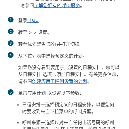
请参阅
了解您拥有的呼叫服务
。
1
登录
中心
。
2
转至
>
>
设置
。
3
转至
优先警告
部分并打开切换。
4
从下拉列表中选择预定义的计划。
如果您没有看到要用于此设置的日程安排，您可以
从
日程安排
选项卡添加日程安排。有关更多信息，
请参阅
创建应用于呼叫设置的计划
。
5
单击
应用计划
以设置以下参数：
日程安排
—选择预定义的日程安排，以便您何
时要收到来自下拉菜单的呼叫提醒。
呼叫来源
—选择以对来
自任何电话号
码的呼叫