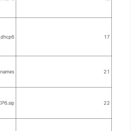
17
dhcp6.اختيارات المورد
s-names
21
22
DHCP6.sip-الخواد