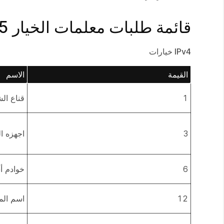
قائمة طلبات معلمات الخيار 55 في RoomOS DHCP
IPv4 خيارات
القيمة
الاسم
1
قناع ال
3
اجهزه ال
6
خوادم أ
12
اسم ال