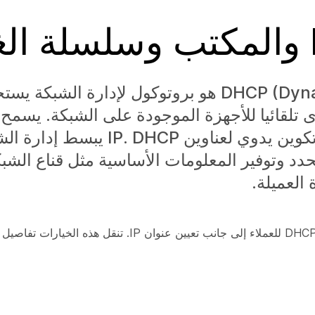
DHCP (Dynamic Host Configuration Protocol) هو بروتوكول لإدارة ا
الأخرى تلقائيا للأجهزة الموجودة على الشبكة. يسمح
بالاتصال على شبكة IP دون الحاجة إلى تكوين يدوي لع
ا من نطاق محدد وتوفير المعلومات الأساسية مثل قناع الش
خيارات DHCP هي معلمات إضافية يمكن أن يوفرها خادم DHCP للعملاء إلى جانب تعيي