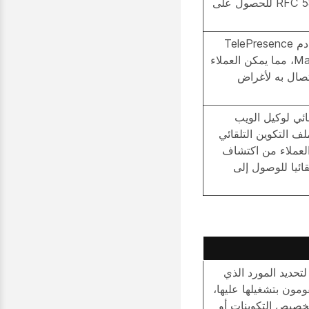
DHCP. راجع المعيار RFC 5859 للحصول على
يحدد عنوان IP المحلي لخادم TelePresence
Management Suite (TMS)، مما يمكن العملاء
 موقع TMS والاتصال به لأغراض
ائي لوكيل الويب
ملف التكوين التلقائي
 يمكن العملاء من اكتشاف
قائيا للوصول إلى
لتحديد المورد الذي
ومون بتشغيلها عليها،
خصيص التكوينات أو