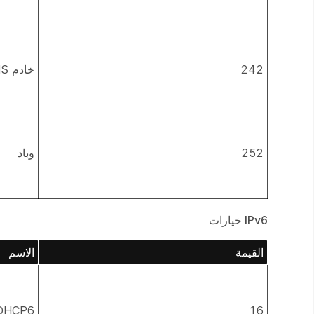
242
خادم TMS المحلي
252
وباد
IPv6 خيارات
القيمة
الاسم
16
DHCP6.فئة المو