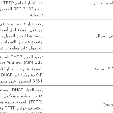
هذا 
راجع C 2132
تفصيلية.
يحدد خيار قائمة البحث في
ي المجال
يسمح هذا الخيار للعميل ب
للحصول على معلومات تفص
تحديد الخيا
خادم ion Protocol (SIP
للعملاء. يتيح هذا الخيار ل
3361 للحصول على معلومات تفصيلية.
يحدد الخيا
عناوين خوادم بروتوكول نق
(TFTP) للعملاء. يسمح 
Cisc
باكتشا