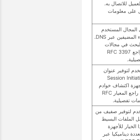
الخيار الملقم TFTP للعميل للاتصال به.
RF للحصول على معلومات
 المجال المستخدم
من قبل العملاء لحل أسماء المضيفين عبر DNS.
البحث في مجالات
متعددة عند حل الأسماء. راجع RFC 3397
يلية.
ر DHCP المستخدم لتوفير عنوان
Session Initiat)
لأجهزة اكتشاف خوادم
SIP ديناميكيا عبر DHCP. راجع المعيار RFC
ر DHCP المستخدم لتوفير صفيف من
ل الملفات البسيط
هذا الخيار للأجهزة
ف خوادم TFTP متعددة ديناميكيا عبر