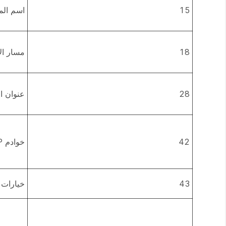
15
اسم الم
18
مسار ال
28
عنوان ا
42
خوادم NTP
43
خيارات 