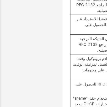
لتحليل اسم المضيف DNS. راجع RFC 2132
يلية.
فرا للاسترداد عبر
TFT. راجع RFC 2132 للحصول على
 الشبكة الفرعية
للعميل لتسليم حزم البث. راجع RFC 2132
يلية.
مة بعناوين IP لخوادم بروتوكول وقت
توفرة للعميل لمزامنة الوقت.
RF للحصول على معلومات
خيارات البائع. راجع RFC 2132 للحصول على
عنوان خادم TFTP عند استخدام حقل "sname"
في العنوان DHCP لحمل خيارات DHCP. يحدد