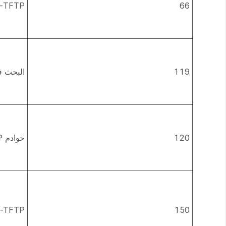
66
TFTP-اسم الخادم
119
البحث ف
120
خوادم SIP المحلية
o-TFTP
150