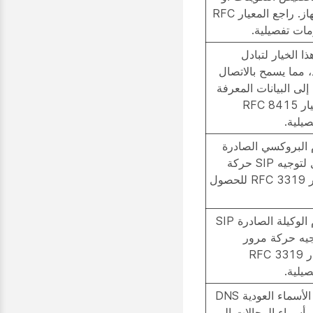
النهج استنادا إلى مورد الجهاز. راجع المعيار RFC
ا الخيار لتبادل
، مما يسمح بالاتصال
لى البيانات المعرفة
من قبل المورد. راجع المعيار RFC 8415
يلية.
 البروكسي الصادرة
SIP التي يستخدمها العميل لتوجيه SIP حركة
مرور الإشارة. راجع المعيار RFC 3319 للحصول
يحدد عناوين IPv6 للخوادم الوكيلة الصادرة SIP
جيه حركة مرور
الإشارات SIP. راجع المعيار RFC 3319
يلية.
يحدد عناوين IPv6 لخوادم الأسماء العودية DNS
 أسماء المجالات إلى