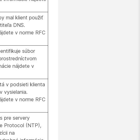
 mal klient použiť
titeľa DNS.
ájdete v norme RFC
entifikuje súbor
prostredníctvom
ácie nájdete v
tá v podsieti klienta
 vysielania.
ájdete v norme RFC
s pre servery
e Protocol (NTP),
ícii na