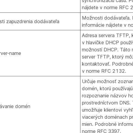
synchronizáciu času. P
nájdete v norme RFC 
Možnosti dodávateľa.
ti zapuzdrenia dodávateľa
informácie nájdete v 
Adresa servera TFTP, 
v hlavičke DHCP použí
možností DHCP. Táto m
erver-name
server TFTP, ktorý môž
kontaktovať. Podrobné
v norme RFC 2132.
Určuje možnosť zozna
domén, ktorú používajú 
rozpoznanie názvov ho
prostredníctvom DNS.
ávanie domén
umožňuje klientovi vyh
viacerých doménach pr
mien. Podrobné informá
norme RFC 3397.