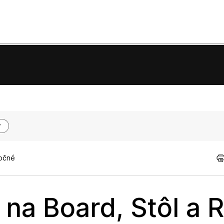
točné
na Board, Stôl a 