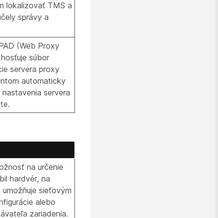
m lokalizovať TMS a
čely správy a
WPAD (Web Proxy
 hosťuje súbor
cie servera proxy
ientom automaticky
ť nastavenia servera
te.
možnosť na určenie
il hardvér, na
o umožňuje sieťovým
nfigurácie alebo
ávateľa zariadenia.