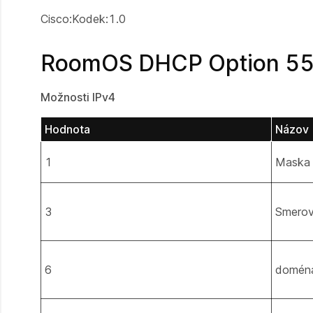
Cisco:Kodek:1.0
RoomOS DHCP Option 55 
Možnosti IPv4
Hodnota
Názov
1
Maska 
3
Smero
6
doména