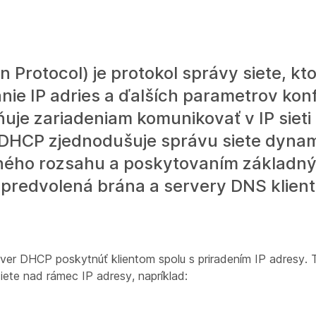
Protocol) je protokol správy siete, kto
ie IP adries a ďalších parametrov kon
žňuje zariadeniam komunikovať v IP siet
. DHCP zjednodušuje správu siete dyn
vaného rozsahu a poskytovaním základn
e, predvolená brána a servery DNS klie
er DHCP poskytnúť klientom spolu s priradením IP adresy. 
siete nad rámec IP adresy, napríklad: