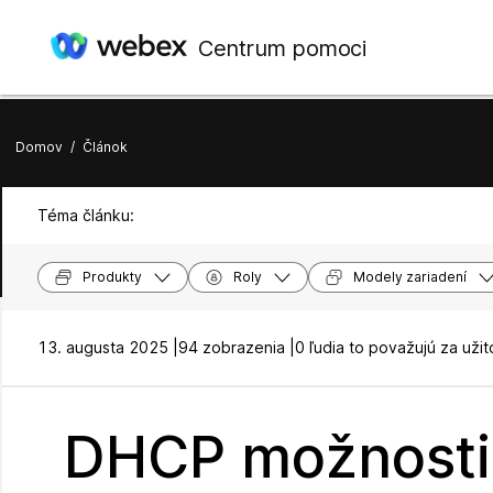
Centrum pomoci
Domov
/
Článok
Téma článku:
Produkty
Roly
Modely zariadení
13. augusta 2025 |
94 zobrazenia |
0 ľudia to považujú za uži
DHCP možnosti 