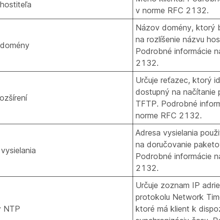
hostiteľa
v norme RFC 2132.
Názov domény, ktorý by
na rozlíšenie názvu hos
 domény
Podrobné informácie n
2132.
Určuje reťazec, ktorý id
dostupný na načítanie 
ozšírení
TFTP. Podrobné inform
norme RFC 2132.
Adresa vysielania použi
na doručovanie paketov
vysielania
Podrobné informácie n
2132.
Určuje zoznam IP adrie
protokolu Network Tim
y NTP
ktoré má klient k dispoz