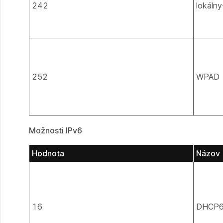
242
lokálny
252
WPAD
Možnosti IPv6
Hodnota
Názov
16
DHCP6.