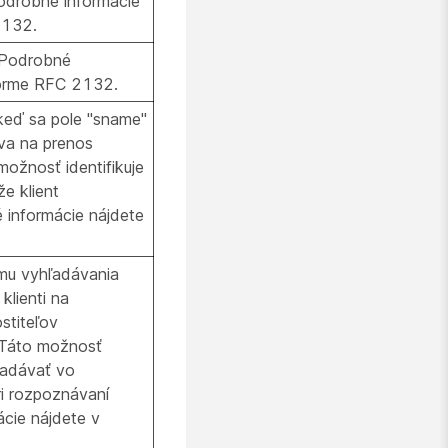
odrobné informácie
2132.
 Podrobné
norme RFC 2132.
keď sa pole "sname"
va na prenos
ožnosť identifikuje
e klient
 informácie nájdete
mu vyhľadávania
klienti na
stiteľov
 Táto možnosť
ľadávať vo
i rozpoznávaní
cie nájdete v