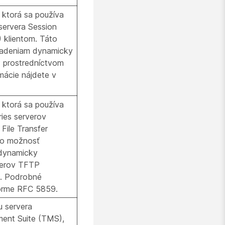
ktorá sa používa
servera Session
) klientom. Táto
iadeniam dynamicky
P prostredníctvom
ácie nájdete v
ktorá sa používa
ries serverov
 File Transfer
áto možnosť
 dynamicky
verov TFTP
. Podrobné
norme RFC 5859.
u servera
ent Suite (TMS),