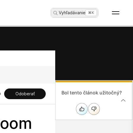
Vyhľadávanie
...
⌘K
Bol tento článok užitočný?
Odoberať
Room