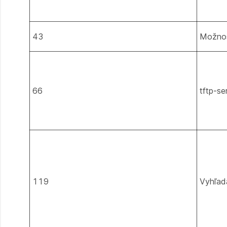
43
Možnos
66
tftp-s
119
Vyhľad