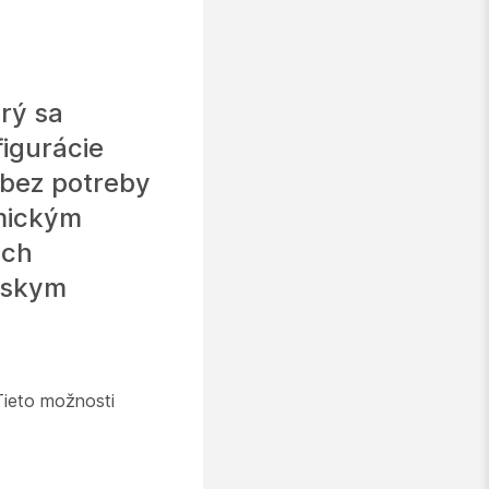
rý sa
figurácie
i bez potreby
amickým
ých
ntskym
Tieto možnosti