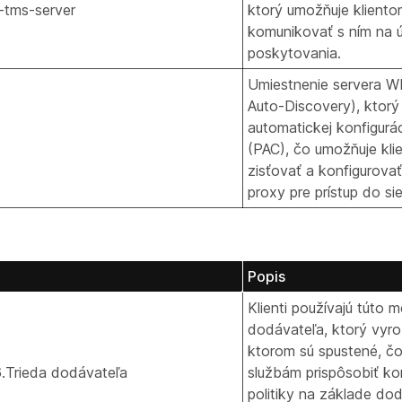
-tms-server
ktorý umožňuje kliento
komunikovať s ním na ú
poskytovania.
Umiestnenie servera 
Auto-Discovery), ktorý
automatickej konfigurá
(PAC), čo umožňuje kl
zisťovať a konfigurova
proxy pre prístup do sie
Popis
Klienti používajú túto 
dodávateľa, ktorý vyrob
ktorom sú spustené, č
Trieda dodávateľa
službám prispôsobiť ko
politiky na základe dod