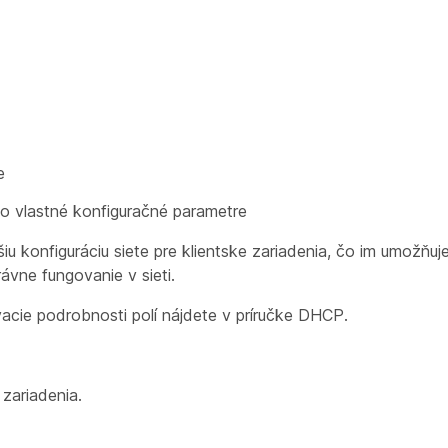
e
bo vlastné konfiguračné parametre
u konfiguráciu siete pre klientske zariadenia, čo im umožňuje
vne fungovanie v sieti.
ie podrobnosti polí nájdete v príručke
DHCP.
ariadenia.