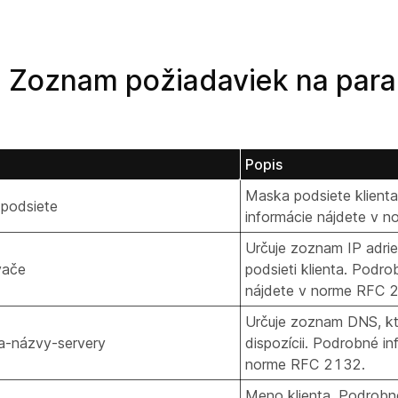
Zoznam požiadaviek na para
Popis
Maska podsiete klient
podsiete
informácie nájdete v 
Určuje zoznam IP adri
vače
podsieti klienta. Podro
nájdete v norme RFC 
Určuje zoznam DNS, kt
-názvy-servery
dispozícii. Podrobné in
norme RFC 2132.
Meno klienta. Podrobné