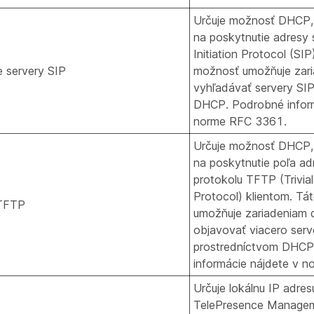
Určuje možnosť DHCP, 
na poskytnutie adresy 
Initiation Protocol (SIP
e servery SIP
možnosť umožňuje zar
vyhľadávať servery SI
DHCP. Podrobné inform
norme RFC 3361.
Určuje možnosť DHCP, 
na poskytnutie poľa ad
protokolu TFTP (Trivial
Protocol) klientom. T
TFTP
umožňuje zariadeniam
objavovať viacero ser
prostredníctvom DHCP
informácie nájdete v 
Určuje lokálnu IP adres
TelePresence Managem