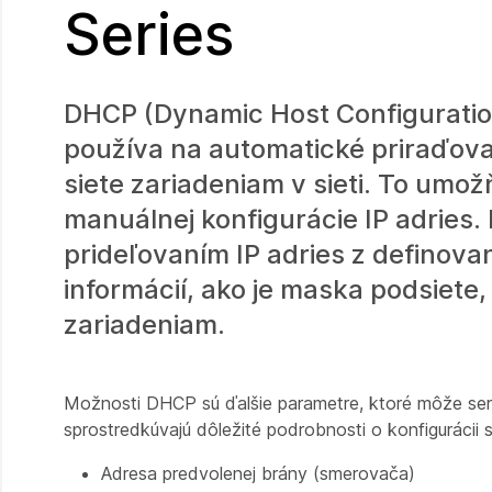
Series
DHCP (Dynamic Host Configuration 
používa na automatické priraďovan
siete zariadeniam v sieti. To umo
manuálnej konfigurácie IP adries
prideľovaním IP adries z defino
informácií, ako je maska podsiet
zariadeniam.
Možnosti DHCP sú ďalšie parametre, ktoré môže serv
sprostredkúvajú dôležité podrobnosti o konfigurácii 
Adresa predvolenej brány (smerovača)