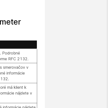
meter
a. Podrobné
norme RFC 2132.
es smerovačov v
bné informácie
2132.
oré má klient k
formácie nájdete v
 informácie nájdete