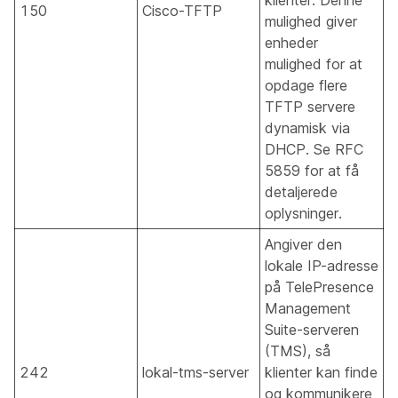
klienter. Denne
150
Cisco-TFTP
mulighed giver
enheder
mulighed for at
opdage flere
TFTP servere
dynamisk via
DHCP. Se RFC
5859 for at få
detaljerede
oplysninger.
Angiver den
lokale IP-adresse
på TelePresence
Management
Suite-serveren
(TMS), så
242
lokal-tms-server
klienter kan finde
og kommunikere