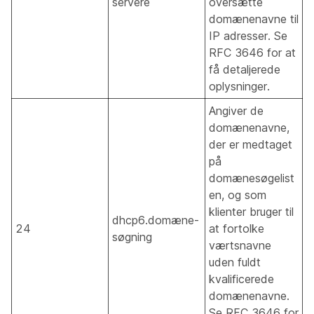
servere
oversætte
domænenavne til
IP adresser. Se
RFC 3646 for at
få detaljerede
oplysninger.
Angiver de
domænenavne,
der er medtaget
på
domænesøgelist
en, og som
klienter bruger til
dhcp6.domæne-
24
at fortolke
søgning
værtsnavne
uden fuldt
kvalificerede
domænenavne.
Se RFC 3646 for