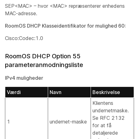
SEP<MAC> – hvor <MAC> repræsenterer enhedens
MAC-adresse.
RoomOS DHCP Klasseidentifikator for mulighed 60:
Cisco:Codec:1.0
RoomOS DHCP Option 55
parameteranmodningsliste
IPv4 muligheder
Værdi
Navn
Beskrivelse
Klientens
undernetmaske.
Se RFC 2132
1
undernet-maske
for at få
detaljerede