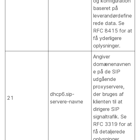
og konfiguration
baseret på
leverandørdefine
rede data. Se
RFC 8415 for at
få yderligere
oplysninger.
Angiver
domænenavnen
e på de SIP
udgående
proxyservere,
dhcp6.sip-
der bruges af
21
servere-navne
klienten til at
dirigere SIP
signaltrafik. Se
RFC 3319 for at
få detaljerede
oplysninger.