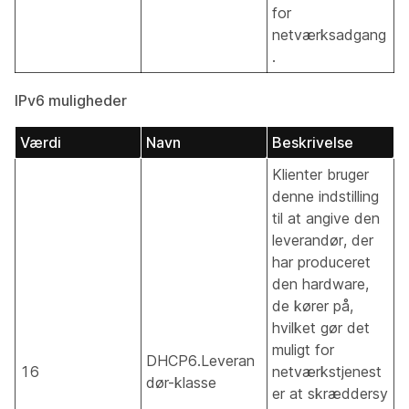
for
netværksadgang
.
IPv6 muligheder
Værdi
Navn
Beskrivelse
Klienter bruger
denne indstilling
til at angive den
leverandør, der
har produceret
den hardware,
de kører på,
hvilket gør det
muligt for
DHCP6.Leveran
16
netværkstjenest
dør-klasse
er at skræddersy