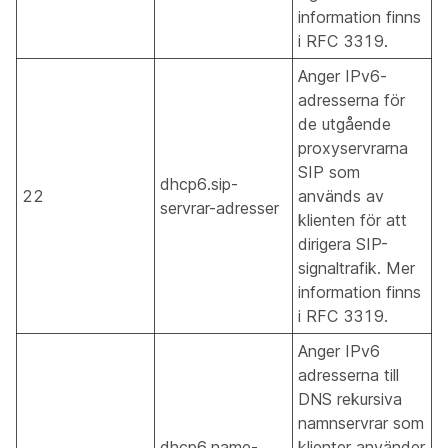
information finns
i RFC 3319.
Anger IPv6-
adresserna för
de utgående
proxyservrarna
SIP som
dhcp6.sip-
22
används av
servrar-adresser
klienten för att
dirigera SIP-
signaltrafik. Mer
information finns
i RFC 3319.
Anger IPv6
adresserna till
DNS rekursiva
namnservrar som
dhcp6.name-
klienter använder