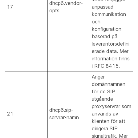
dhcp6.vendor-
17
anpassad
opts
kommunikation
och
konfiguration
baserad på
leverantörsdefini
erade data. Mer
information finns
i RFC 8415.
Anger
domännamnen
för de SIP
utgående
proxyservrar som
dhcp6.sip-
21
används av
servrar-namn
klienten för att
dirigera SIP
signaltrafik. Mer