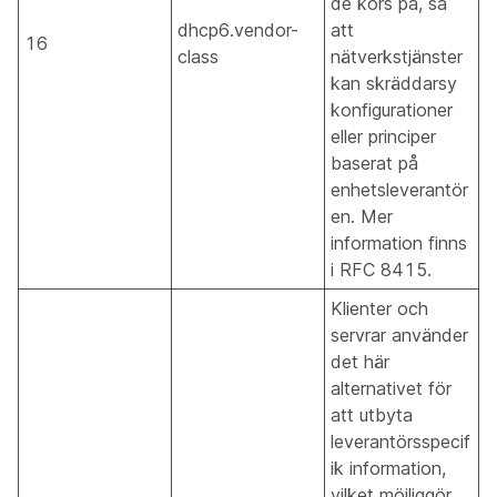
de körs på, så
dhcp6.vendor-
att
16
class
nätverkstjänster
kan skräddarsy
konfigurationer
eller principer
baserat på
enhetsleverantör
en. Mer
information finns
i RFC 8415.
Klienter och
servrar använder
det här
alternativet för
att utbyta
leverantörsspecif
ik information,
vilket möjliggör