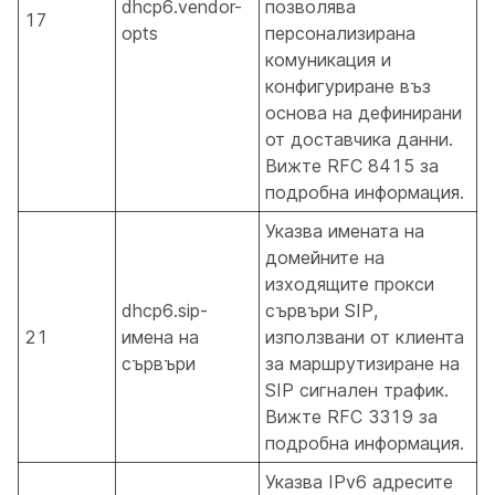
dhcp6.vendor-
позволява
17
opts
персонализирана
комуникация и
конфигуриране въз
основа на дефинирани
от доставчика данни.
Вижте RFC 8415 за
подробна информация.
Указва имената на
домейните на
изходящите прокси
dhcp6.sip-
сървъри SIP,
21
имена на
използвани от клиента
сървъри
за маршрутизиране на
SIP сигнален трафик.
Вижте RFC 3319 за
подробна информация.
Указва IPv6 адресите