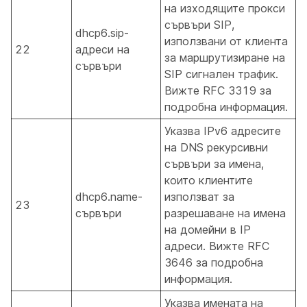
на изходящите прокси
сървъри SIP,
dhcp6.sip-
използвани от клиента
22
адреси на
за маршрутизиране на
сървъри
SIP сигнален трафик.
Вижте RFC 3319 за
подробна информация.
Указва IPv6 адресите
на DNS рекурсивни
сървъри за имена,
които клиентите
dhcp6.name-
използват за
23
сървъри
разрешаване на имена
на домейни в IP
адреси. Вижте RFC
3646 за подробна
информация.
Указва имената на