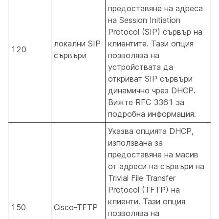
предоставяне на адреса
на Session Initiation
Protocol (SIP) сървър на
локални SIP
клиентите. Тази опция
120
сървъри
позволява на
устройствата да
откриват SIP сървъри
динамично чрез DHCP.
Вижте RFC 3361 за
подробна информация.
Указва опцията DHCP,
използвана за
предоставяне на масив
от адреси на сървъри на
Trivial File Transfer
Protocol (TFTP) на
клиенти. Тази опция
150
Cisco-TFTP
позволява на