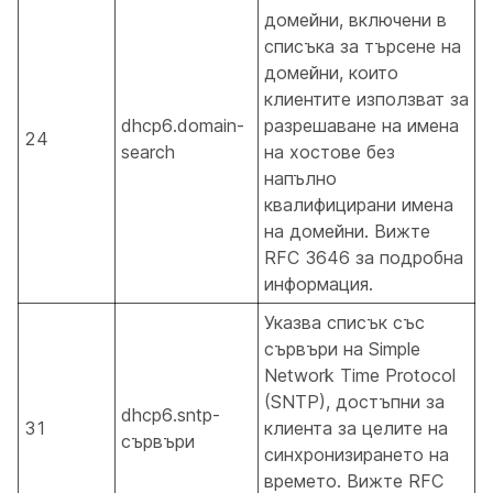
домейни, включени в
списъка за търсене на
домейни, които
клиентите използват за
dhcp6.domain-
разрешаване на имена
24
search
на хостове без
напълно
квалифицирани имена
на домейни. Вижте
RFC 3646 за подробна
информация.
Указва списък със
сървъри на Simple
Network Time Protocol
(SNTP), достъпни за
dhcp6.sntp-
31
клиента за целите на
сървъри
синхронизирането на
времето. Вижте RFC