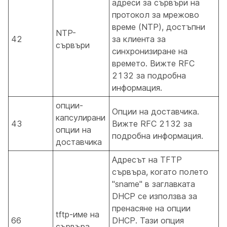
адреси за сървъри на
протокол за мрежово
време (NTP), достъпни
NTP-
42
за клиента за
сървъри
синхронизиране на
времето. Вижте RFC
2132 за подробна
информация.
опции-
Опции на доставчика.
капсулирани
43
Вижте RFC 2132 за
опции на
подробна информация.
доставчика
Адресът на TFTP
сървъра, когато полето
"sname" в заглавката
DHCP се използва за
пренасяне на опции
tftp-име на
66
DHCP. Тази опция
сървъра