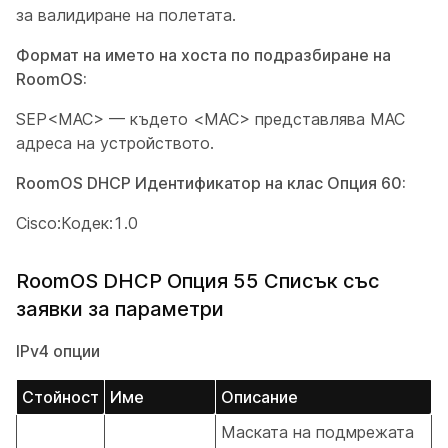
за валидиране на полетата.
Формат на името на хоста по подразбиране на
RoomOS:
SEP<MAC> — където <MAC> представлява MAC
адреса на устройството.
RoomOS DHCP Идентификатор на клас Опция 60:
Cisco:Кодек:1.0
RoomOS DHCP Опция 55 Списък със
заявки за параметри
IPv4 опции
Стойност
Име
Описание
Маската на подмрежата