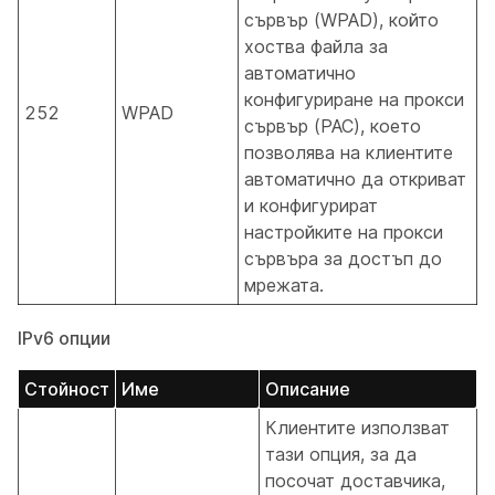
сървър (WPAD), който
хоства файла за
автоматично
конфигуриране на прокси
252
WPAD
сървър (PAC), което
позволява на клиентите
автоматично да откриват
и конфигурират
настройките на прокси
сървъра за достъп до
мрежата.
IPv6 опции
Стойност
Име
Описание
Клиентите използват
тази опция, за да
посочат доставчика,