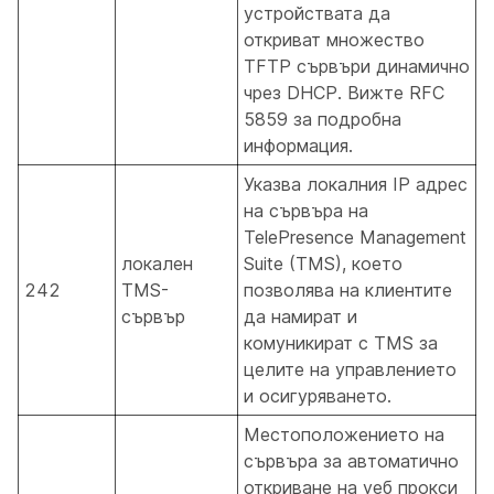
устройствата да
откриват множество
TFTP сървъри динамично
чрез DHCP. Вижте RFC
5859 за подробна
информация.
Указва локалния IP адрес
на сървъра на
TelePresence Management
локален
Suite (TMS), което
242
TMS-
позволява на клиентите
сървър
да намират и
комуникират с TMS за
целите на управлението
и осигуряването.
Местоположението на
сървъра за автоматично
откриване на уеб прокси